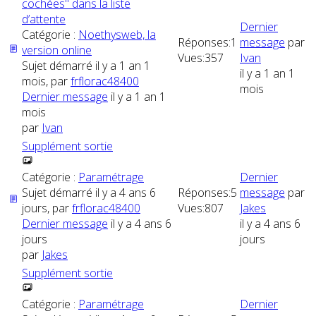
cochées" dans la liste
d’attente
Dernier
Catégorie :
Noethysweb, la
Réponses:
1
message
par
version online
Vues:
357
Ivan
Sujet démarré il y a 1 an 1
il y a 1 an 1
mois, par
frflorac48400
mois
Dernier message
il y a 1 an 1
mois
par
Ivan
Supplément sortie
Catégorie :
Paramétrage
Dernier
Sujet démarré il y a 4 ans 6
Réponses:
5
message
par
jours, par
frflorac48400
Vues:
807
Jakes
Dernier message
il y a 4 ans 6
il y a 4 ans 6
jours
jours
par
Jakes
Supplément sortie
Catégorie :
Paramétrage
Dernier