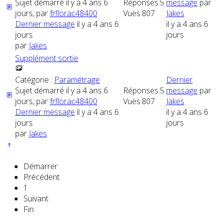
Sujet démarré il y a 4 ans 6
Réponses:
5
message
par
jours, par
frflorac48400
Vues:
807
Jakes
Dernier message
il y a 4 ans 6
il y a 4 ans 6
jours
jours
par
Jakes
Supplément sortie
Catégorie :
Paramétrage
Dernier
Sujet démarré il y a 4 ans 6
Réponses:
5
message
par
jours, par
frflorac48400
Vues:
807
Jakes
Dernier message
il y a 4 ans 6
il y a 4 ans 6
jours
jours
par
Jakes
Démarrer
Précédent
1
Suivant
Fin