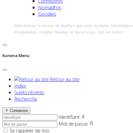
Connecthys
Nomadhys
Goodies
Sélectionnez la version de Noethys que vous souhaitez télécharger 
d'exploitation. Installez Noethys et lancez-vous, tout est inclus !
Kunena Menu
Retour au site
Index
Sujets récents
Recherche
Connexion
Identifiant
Mot de passe
Se rappeler de moi