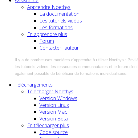
Assistance
Apprendre Noethys
La documentation
Les tutoriels vidéos
Les formations
En apprendre plus
Forum
Contacter l'auteur
Il y a de nombreuses manières d'apprendre à utiliser Noethys : Privil
les tutoriels vidéos, les ressources communautaires et le forum d'entra
également possible de bénéficier de formations individualisées.
Téléchargements
Télécharger Noethys
Version Windows
Version Linux
Version Mac
Version Beta
En télécharger plus
Code source