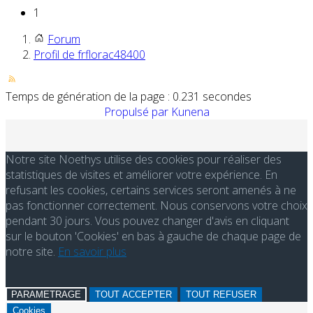
1
Forum
Profil de frflorac48400
Temps de génération de la page : 0.231 secondes
Propulsé par
Kunena
Notre site Noethys utilise des cookies pour réaliser des
statistiques de visites et améliorer votre expérience. En
refusant les cookies, certains services seront amenés à ne
pas fonctionner correctement. Nous conservons votre choix
pendant 30 jours. Vous pouvez changer d'avis en cliquant
sur le bouton 'Cookies' en bas à gauche de chaque page de
notre site.
En savoir plus
PARAMETRAGE
TOUT ACCEPTER
TOUT REFUSER
Cookies