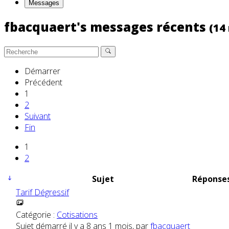
Messages
fbacquaert's messages récents
(14
Démarrer
Précédent
1
2
Suivant
Fin
1
2
Sujet
Réponses
Tarif Dégressif
Catégorie :
Cotisations
Sujet démarré il y a 8 ans 1 mois, par
fbacquaert