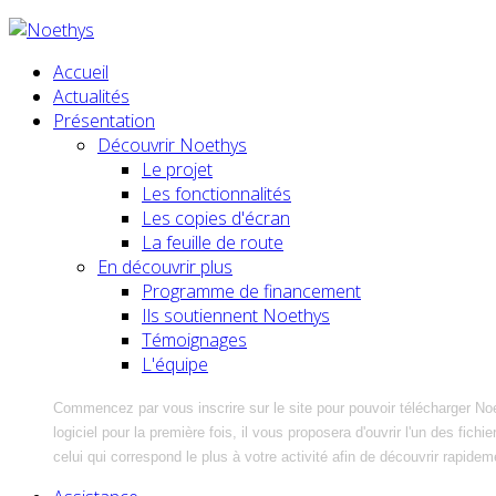
Accueil
Actualités
Présentation
Découvrir Noethys
Le projet
Les fonctionnalités
Les copies d'écran
La feuille de route
En découvrir plus
Programme de financement
Ils soutiennent Noethys
Témoignages
L'équipe
Commencez par vous inscrire sur le site pour pouvoir télécharger No
logiciel pour la première fois, il vous proposera d'ouvrir l'un des fic
celui qui correspond le plus à votre activité afin de découvrir rapidem