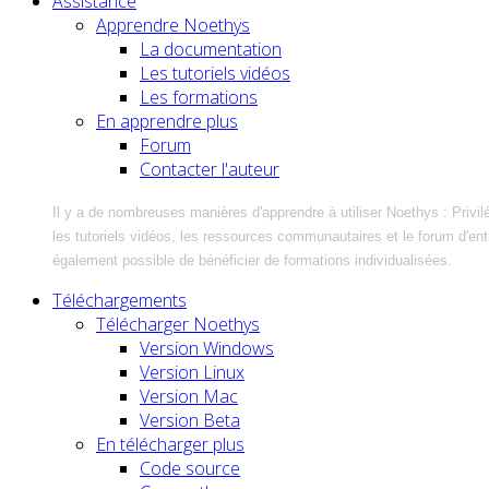
Assistance
Apprendre Noethys
La documentation
Les tutoriels vidéos
Les formations
En apprendre plus
Forum
Contacter l'auteur
Il y a de nombreuses manières d'apprendre à utiliser Noethys : Privil
les tutoriels vidéos, les ressources communautaires et le forum d'entra
également possible de bénéficier de formations individualisées.
Téléchargements
Télécharger Noethys
Version Windows
Version Linux
Version Mac
Version Beta
En télécharger plus
Code source