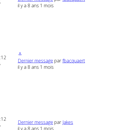
5
il y a 8 ans 1 mois
:
12
Dernier message
par
fbacquaert
5
il y a 8 ans 1 mois
:
12
Dernier message
par
Jakes
6
il y a 8 ans 1 mois