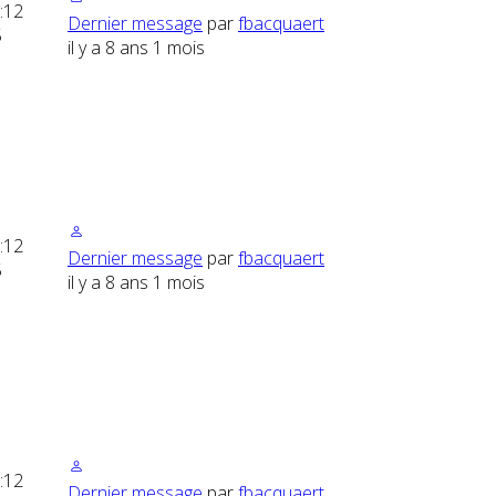
:
12
Dernier message
par
fbacquaert
5
il y a 8 ans 1 mois
:
12
Dernier message
par
fbacquaert
5
il y a 8 ans 1 mois
:
12
Dernier message
par
fbacquaert