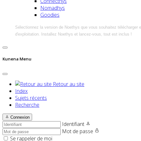
Connecthys
Nomadhys
Goodies
Sélectionnez la version de Noethys que vous souhaitez télécharger 
d'exploitation. Installez Noethys et lancez-vous, tout est inclus !
Kunena Menu
Retour au site
Index
Sujets récents
Recherche
Connexion
Identifiant
Mot de passe
Se rappeler de moi