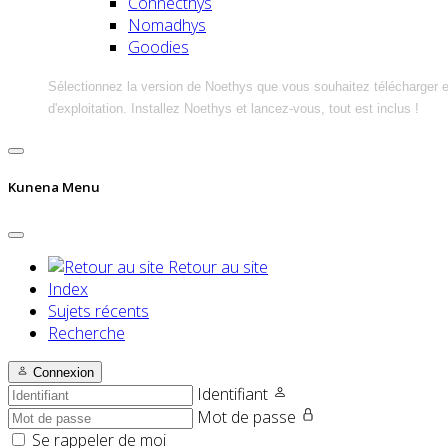
Connecthys
Nomadhys
Goodies
Sélectionnez la version de Noethys que vous souhaitez télécharger 
d'exploitation. Installez Noethys et lancez-vous, tout est inclus !
Kunena Menu
Retour au site
Index
Sujets récents
Recherche
Connexion
Identifiant
Mot de passe
Se rappeler de moi