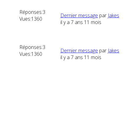
Réponses:
3
Dernier message
par
Jakes
Vues:
1360
il y a 7 ans 11 mois
Réponses:
3
Dernier message
par
Jakes
Vues:
1360
il y a 7 ans 11 mois