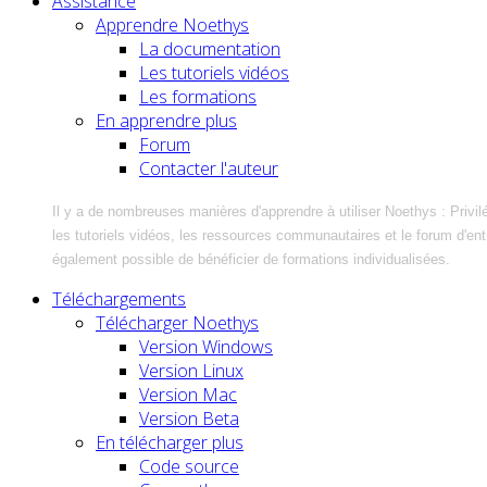
Assistance
Apprendre Noethys
La documentation
Les tutoriels vidéos
Les formations
En apprendre plus
Forum
Contacter l'auteur
Il y a de nombreuses manières d'apprendre à utiliser Noethys : Privil
les tutoriels vidéos, les ressources communautaires et le forum d'entra
également possible de bénéficier de formations individualisées.
Téléchargements
Télécharger Noethys
Version Windows
Version Linux
Version Mac
Version Beta
En télécharger plus
Code source