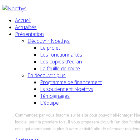
Accueil
Actualités
Présentation
Découvrir Noethys
Le projet
Les fonctionnalités
Les copies d'écran
La feuille de route
En découvrir plus
Programme de financement
Ils soutiennent Noethys
Témoignages
L'équipe
Commencez par vous inscrire sur le site pour pouvoir télécharger No
logiciel pour la première fois, il vous proposera d'ouvrir l'un des fic
celui qui correspond le plus à votre activité afin de découvrir rapidem