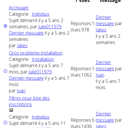
/ Vues
message
Archivage
Catégorie :
Individus
Dernier
Sujet démarré il y a 5 ans 2
Réponses:
1
message
par
semaines, par
julie011979
Vues:
978
Jakes
Dernier message
il y a 5 ans 2
il y a 5 ans 2
semaines
semaines
par
Jakes
Gros probleme installation
Catégorie :
Installation
Dernier
Sujet démarré il y a 5 ans 7
Réponses:
1
message
par
mois, par
julie011979
Vues:
1062
Ivan
Dernier message
il y a 5 ans 7
il y a 5 ans 7
mois
mois
par
Ivan
Filtres pour liste des
inscriptions
Dernier
Catégorie :
Individus
Réponses:
6
message
par
Sujet démarré il y a 5 ans 11
Vues:
1436
Jakes