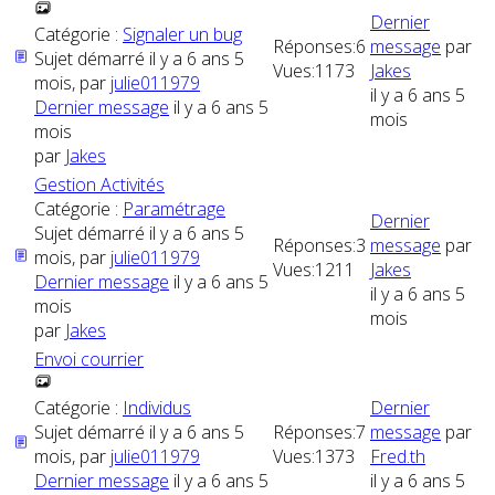
Dernier
Catégorie :
Signaler un bug
Réponses:
6
message
par
Sujet démarré il y a 6 ans 5
Vues:
1173
Jakes
mois, par
julie011979
il y a 6 ans 5
Dernier message
il y a 6 ans 5
mois
mois
par
Jakes
Gestion Activités
Catégorie :
Paramétrage
Dernier
Sujet démarré il y a 6 ans 5
Réponses:
3
message
par
mois, par
julie011979
Vues:
1211
Jakes
Dernier message
il y a 6 ans 5
il y a 6 ans 5
mois
mois
par
Jakes
Envoi courrier
Catégorie :
Individus
Dernier
Sujet démarré il y a 6 ans 5
Réponses:
7
message
par
mois, par
julie011979
Vues:
1373
Fred.th
Dernier message
il y a 6 ans 5
il y a 6 ans 5