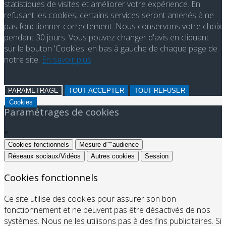
statistiques de visites et améliorer votre expérience. En
refusant les cookies, certains services seront amenés à ne
pas fonctionner correctement. Nous conservons votre choix
pendant 30 jours. Vous pouvez changer d'avis en cliquant
sur le bouton 'Cookies' en bas à gauche de chaque page de
notre site.
En savoir plus
PARAMETRAGE
TOUT ACCEPTER
TOUT REFUSER
Cookies
Paramétrages de cookies
×
Cookies fonctionnels
Mesure d"'"audience
Réseaux sociaux/Vidéos
Autres cookies
Session
Cookies fonctionnels
Ce site utilise des cookies pour assurer son bon
fonctionnement et ne peuvent pas être désactivés de nos
systèmes. Nous ne les utilisons pas à des fins publicitaires. Si