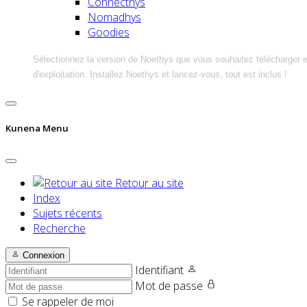
Connecthys
Nomadhys
Goodies
Sélectionnez la version de Noethys que vous souhaitez télécharger 
d'exploitation. Installez Noethys et lancez-vous, tout est inclus !
Kunena Menu
Retour au site
Index
Sujets récents
Recherche
Connexion
Identifiant
Mot de passe
Se rappeler de moi