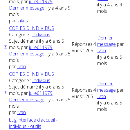
mois, par
julie011979
il y a 4 ans 9
Dernier message
il y a 4 ans 9
mois
mois
par
Jakes
COPIES D'INDIVIDUS
Catégorie :
Individus
Dernier
Sujet démarré il y a 6 ans 5
Réponses:
4
message
par
mois, par
julie011979
Vues:
1265
Ivan
Dernier message
il y a 6 ans 5
il y a 6 ans 5
mois
mois
par
Ivan
COPIES D'INDIVIDUS
Catégorie :
Individus
Dernier
Sujet démarré il y a 6 ans 5
Réponses:
4
message
par
mois, par
julie011979
Vues:
1265
Ivan
Dernier message
il y a 6 ans 5
il y a 6 ans 5
mois
mois
par
Ivan
bug interface d'accueil -
individus - outils