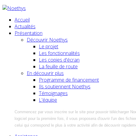
Accueil
Actualités
Présentation
Découvrir Noethys
Le projet
Les fonctionnalités
Les copies d'écran
La feuille de route
En découvrir plus
Programme de financement
Ils soutiennent Noethys
Témoignages
L'équipe
Commencez par vous inscrire sur le site pour pouvoir télécharger No
logiciel pour la première fois, il vous proposera d'ouvrir l'un des fic
celui qui correspond le plus à votre activité afin de découvrir rapidem