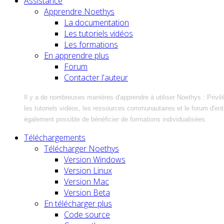
Assistance
Apprendre Noethys
La documentation
Les tutoriels vidéos
Les formations
En apprendre plus
Forum
Contacter l'auteur
Il y a de nombreuses manières d'apprendre à utiliser Noethys : Privil
les tutoriels vidéos, les ressources communautaires et le forum d'entra
également possible de bénéficier de formations individualisées.
Téléchargements
Télécharger Noethys
Version Windows
Version Linux
Version Mac
Version Beta
En télécharger plus
Code source