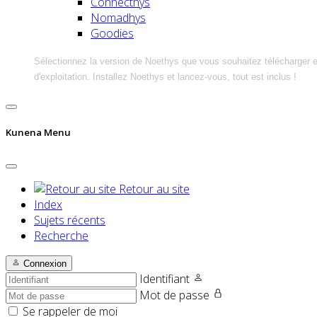
Connecthys
Nomadhys
Goodies
Sélectionnez la version de Noethys que vous souhaitez télécharger 
d'exploitation. Installez Noethys et lancez-vous, tout est inclus !
Kunena Menu
Retour au site
Index
Sujets récents
Recherche
Connexion
Identifiant
Mot de passe
Se rappeler de moi