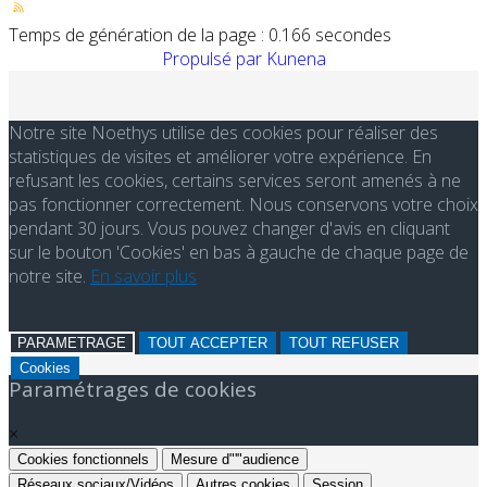
Temps de génération de la page : 0.166 secondes
Propulsé par
Kunena
Notre site Noethys utilise des cookies pour réaliser des
statistiques de visites et améliorer votre expérience. En
refusant les cookies, certains services seront amenés à ne
pas fonctionner correctement. Nous conservons votre choix
pendant 30 jours. Vous pouvez changer d'avis en cliquant
sur le bouton 'Cookies' en bas à gauche de chaque page de
notre site.
En savoir plus
PARAMETRAGE
TOUT ACCEPTER
TOUT REFUSER
Cookies
Paramétrages de cookies
×
Cookies fonctionnels
Mesure d"'"audience
Réseaux sociaux/Vidéos
Autres cookies
Session