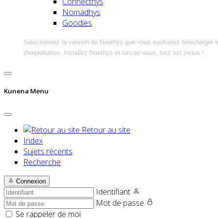
Connecthys
Nomadhys
Goodies
Sélectionnez la version de Noethys que vous souhaitez télécharger 
d'exploitation. Installez Noethys et lancez-vous, tout est inclus !
Kunena Menu
Retour au site
Index
Sujets récents
Recherche
Connexion
Identifiant
Mot de passe
Se rappeler de moi