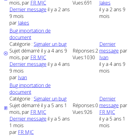
mois, par
FR MJC
Vues:
691
Jakes
Dernier message
il y a 2 ans
il y a 2 ans 9
9 mois
mois
par
Jakes
Bug importation de
document
Catégorie :
Signaler un bug
Dernier
Sujet démarré il y a 4 ans 9
Réponses:
2
message
par
mois, par
FR MJC
Vues:
1030
Ivan
Dernier message
il y a 4 ans
il y a 4 ans 9
9 mois
mois
par
Ivan
Bug importation de
document
Catégorie :
Signaler un bug
Dernier
Sujet démarré il y a 5 ans 1
Réponses:
0
message
par
mois, par
FR MJC
Vues:
926
FR MJC
Dernier message
il y a 5 ans
il y a 5 ans 1
1 mois
mois
par
FR MJC