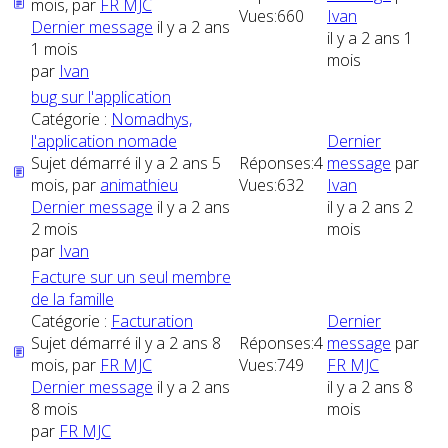
mois, par
FR MJC
Vues:
660
Ivan
Dernier message
il y a 2 ans
il y a 2 ans 1
1 mois
mois
par
Ivan
bug sur l'application
Catégorie :
Nomadhys,
l'application nomade
Dernier
Sujet démarré il y a 2 ans 5
Réponses:
4
message
par
mois, par
animathieu
Vues:
632
Ivan
Dernier message
il y a 2 ans
il y a 2 ans 2
2 mois
mois
par
Ivan
Facture sur un seul membre
de la famille
Catégorie :
Facturation
Dernier
Sujet démarré il y a 2 ans 8
Réponses:
4
message
par
mois, par
FR MJC
Vues:
749
FR MJC
Dernier message
il y a 2 ans
il y a 2 ans 8
8 mois
mois
par
FR MJC