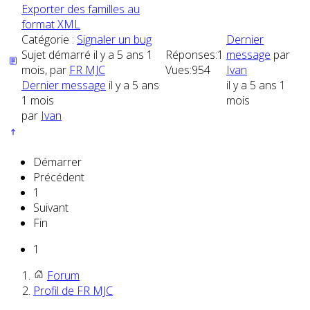
Exporter des familles au
format XML
Catégorie :
Signaler un bug
Dernier
Sujet démarré il y a 5 ans 1
Réponses:
1
message
par
mois, par
FR MJC
Vues:
954
Ivan
Dernier message
il y a 5 ans
il y a 5 ans 1
1 mois
mois
par
Ivan
Démarrer
Précédent
1
Suivant
Fin
1
Forum
Profil de FR MJC