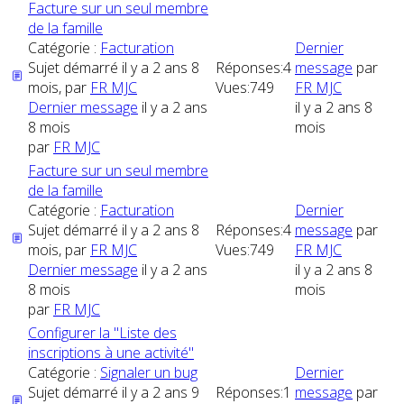
Facture sur un seul membre
de la famille
Catégorie :
Facturation
Dernier
Sujet démarré il y a 2 ans 8
Réponses:
4
message
par
mois, par
FR MJC
Vues:
749
FR MJC
Dernier message
il y a 2 ans
il y a 2 ans 8
8 mois
mois
par
FR MJC
Facture sur un seul membre
de la famille
Catégorie :
Facturation
Dernier
Sujet démarré il y a 2 ans 8
Réponses:
4
message
par
mois, par
FR MJC
Vues:
749
FR MJC
Dernier message
il y a 2 ans
il y a 2 ans 8
8 mois
mois
par
FR MJC
Configurer la "Liste des
inscriptions à une activité"
Catégorie :
Signaler un bug
Dernier
Sujet démarré il y a 2 ans 9
Réponses:
1
message
par