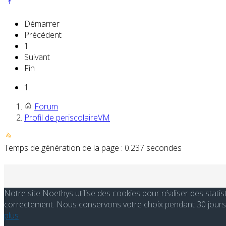
Démarrer
Précédent
1
Suivant
Fin
1
Forum
Profil de periscolaireVM
Temps de génération de la page : 0.237 secondes
Notre site Noethys utilise des cookies pour réaliser des stati
correctement. Nous conservons votre choix pendant 30 jours. 
plus