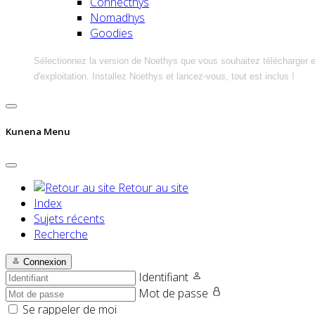
Connecthys
Nomadhys
Goodies
Sélectionnez la version de Noethys que vous souhaitez télécharger 
d'exploitation. Installez Noethys et lancez-vous, tout est inclus !
Kunena Menu
Retour au site
Index
Sujets récents
Recherche
Connexion
Identifiant
Mot de passe
Se rappeler de moi