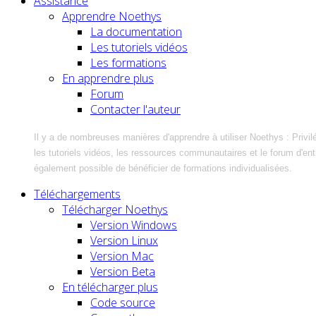
Assistance
Apprendre Noethys
La documentation
Les tutoriels vidéos
Les formations
En apprendre plus
Forum
Contacter l'auteur
Il y a de nombreuses manières d'apprendre à utiliser Noethys : Privil
les tutoriels vidéos, les ressources communautaires et le forum d'entra
également possible de bénéficier de formations individualisées.
Téléchargements
Télécharger Noethys
Version Windows
Version Linux
Version Mac
Version Beta
En télécharger plus
Code source