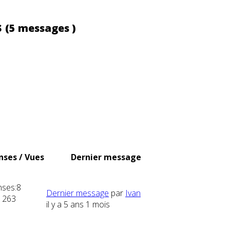
s
(5 messages )
ses / Vues
Dernier message
ses:
8
Dernier message
par
Ivan
1263
il y a 5 ans 1 mois