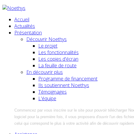
Accueil
Actualités
Présentation
Découvrir Noethys
Le projet
Les fonctionnalités
Les copies d'écran
La feuille de route
En découvrir plus
Programme de financement
Ils soutiennent Noethys
Témoignages
L'équipe
Commencez par vous inscrire sur le site pour pouvoir télécharger No
logiciel pour la première fois, il vous proposera d'ouvrir l'un des fic
celui qui correspond le plus à votre activité afin de découvrir rapidem