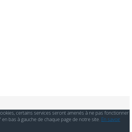
s cookies, certains services seront amenés à ne pas fonctionner
' en bas à gauche de chaque page de notre site.
En savoir