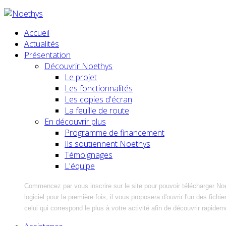
Accueil
Actualités
Présentation
Découvrir Noethys
Le projet
Les fonctionnalités
Les copies d'écran
La feuille de route
En découvrir plus
Programme de financement
Ils soutiennent Noethys
Témoignages
L'équipe
Commencez par vous inscrire sur le site pour pouvoir télécharger No
logiciel pour la première fois, il vous proposera d'ouvrir l'un des fic
celui qui correspond le plus à votre activité afin de découvrir rapidem