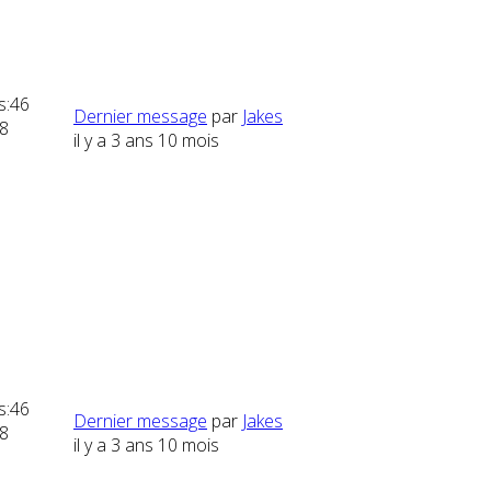
s:
46
Dernier message
par
Jakes
8
il y a 3 ans 10 mois
s:
46
Dernier message
par
Jakes
8
il y a 3 ans 10 mois