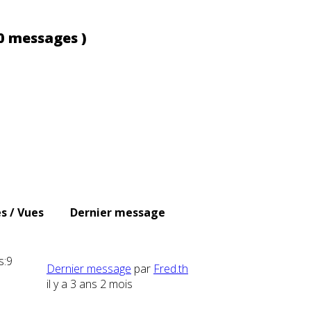
0 messages )
s / Vues
Dernier message
s:
9
Dernier message
par
Fred.th
il y a 3 ans 2 mois