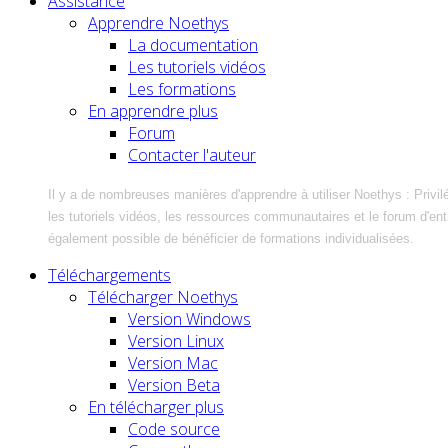
Assistance
Apprendre Noethys
La documentation
Les tutoriels vidéos
Les formations
En apprendre plus
Forum
Contacter l'auteur
Il y a de nombreuses manières d'apprendre à utiliser Noethys : Privil
les tutoriels vidéos, les ressources communautaires et le forum d'entra
également possible de bénéficier de formations individualisées.
Téléchargements
Télécharger Noethys
Version Windows
Version Linux
Version Mac
Version Beta
En télécharger plus
Code source