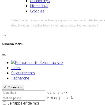
Connecthys
Nomadhys
Goodies
Sélectionnez la version de Noethys que vous souhaitez télécharger 
d'exploitation. Installez Noethys et lancez-vous, tout est inclus !
Kunena Menu
Retour au site
Index
Sujets récents
Recherche
Connexion
Identifiant
Mot de passe
Se rappeler de moi