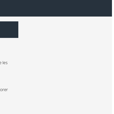
e les
iorer