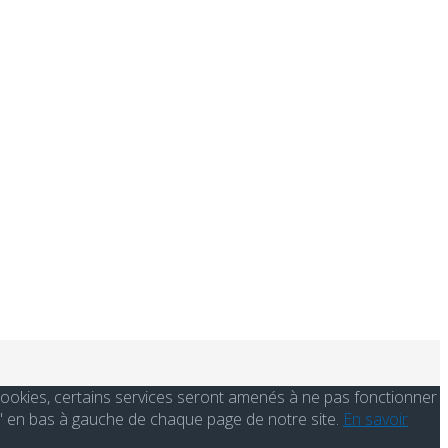
s cookies, certains services seront amenés à ne pas fonctionner
' en bas à gauche de chaque page de notre site.
En savoir