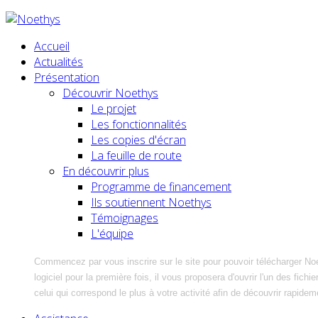
Accueil
Actualités
Présentation
Découvrir Noethys
Le projet
Les fonctionnalités
Les copies d'écran
La feuille de route
En découvrir plus
Programme de financement
Ils soutiennent Noethys
Témoignages
L'équipe
Commencez par vous inscrire sur le site pour pouvoir télécharger No
logiciel pour la première fois, il vous proposera d'ouvrir l'un des fic
celui qui correspond le plus à votre activité afin de découvrir rapidem