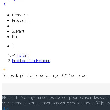
Démarrer
Précédent
1
Suivant
Fin
1
Forum
Profil de Clan Helheim
Temps de génération de la page : 0.217 secondes
Notre site Noethys utilise des cookies pour réaliser des stati
correctement. Nous conservons votre choix pendant 30 jours. 
plus