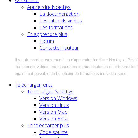
Assistance
Apprendre Noethys
La documentation
Les tutoriels vidéos
Les formations
En apprendre plus
Forum
Contacter l'auteur
Il y a de nombreuses manières d'apprendre à utiliser Noethys : Privil
les tutoriels vidéos, les ressources communautaires et le forum d'entra
également possible de bénéficier de formations individualisées.
Téléchargements
Télécharger Noethys
Version Windows
Version Linux
Version Mac
Version Beta
En télécharger plus
Code source