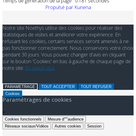
Temps de génération de la page : 0.181 secondes
Propulsé par
Kunena
Notre site Noethys utilise des cookies pour réaliser des
statistiques de visites et améliorer votre expérience. En
refusant les cookies, certains services seront amenés à ne
pas fonctionner correctement. Nous conservons votre choix
pendant 30 jours. Vous pouvez changer d'avis en cliquant
sur le bouton 'Cookies' en bas à gauche de chaque page de
notre site.
En savoir plus
PARAMETRAGE
TOUT ACCEPTER
TOUT REFUSER
Cookies
Paramétrages de cookies
×
Cookies fonctionnels
Mesure d"'"audience
Réseaux sociaux/Vidéos
Autres cookies
Session