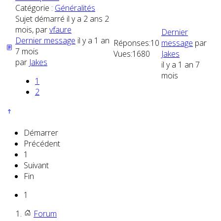
Catégorie :
Généralités
Sujet démarré il y a 2 ans 2
mois, par
vfaure
Dernier
Dernier message
il y a 1 an
Réponses:
10
message
par
7 mois
Vues:
1680
Jakes
par
Jakes
il y a 1 an 7
mois
1
2
Démarrer
Précédent
1
Suivant
Fin
1
Forum