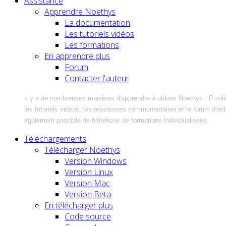
Assistance
Apprendre Noethys
La documentation
Les tutoriels vidéos
Les formations
En apprendre plus
Forum
Contacter l'auteur
Il y a de nombreuses manières d'apprendre à utiliser Noethys : Privil
les tutoriels vidéos, les ressources communautaires et le forum d'entra
également possible de bénéficier de formations individualisées.
Téléchargements
Télécharger Noethys
Version Windows
Version Linux
Version Mac
Version Beta
En télécharger plus
Code source