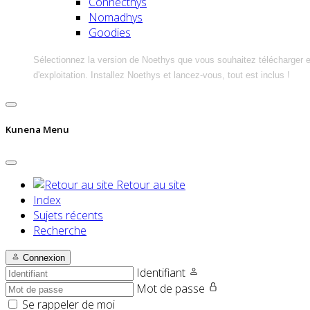
Connecthys
Nomadhys
Goodies
Sélectionnez la version de Noethys que vous souhaitez télécharger 
d'exploitation. Installez Noethys et lancez-vous, tout est inclus !
Kunena Menu
Retour au site
Index
Sujets récents
Recherche
Connexion
Identifiant
Mot de passe
Se rappeler de moi