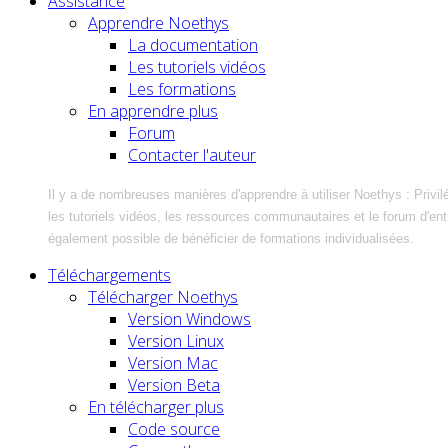
Assistance
Apprendre Noethys
La documentation
Les tutoriels vidéos
Les formations
En apprendre plus
Forum
Contacter l'auteur
Il y a de nombreuses manières d'apprendre à utiliser Noethys : Privil
les tutoriels vidéos, les ressources communautaires et le forum d'entra
également possible de bénéficier de formations individualisées.
Téléchargements
Télécharger Noethys
Version Windows
Version Linux
Version Mac
Version Beta
En télécharger plus
Code source