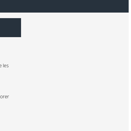
e les
iorer