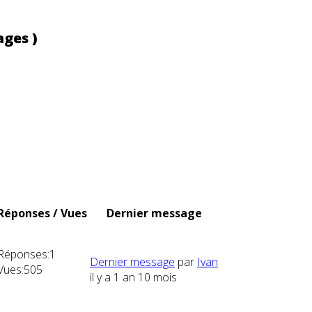
ages )
Réponses / Vues
Dernier message
Réponses:
1
Dernier message
par
Ivan
Vues:
505
il y a 1 an 10 mois