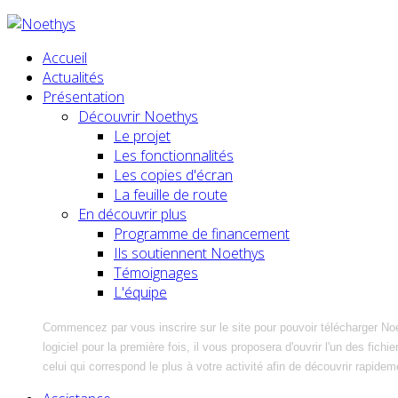
Accueil
Actualités
Présentation
Découvrir Noethys
Le projet
Les fonctionnalités
Les copies d'écran
La feuille de route
En découvrir plus
Programme de financement
Ils soutiennent Noethys
Témoignages
L'équipe
Commencez par vous inscrire sur le site pour pouvoir télécharger No
logiciel pour la première fois, il vous proposera d'ouvrir l'un des fic
celui qui correspond le plus à votre activité afin de découvrir rapidem