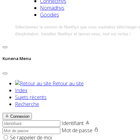
Connecthys
Nomadhys
Goodies
Sélectionnez la version de Noethys que vous souhaitez télécharger 
d'exploitation. Installez Noethys et lancez-vous, tout est inclus !
Kunena Menu
Retour au site
Index
Sujets récents
Recherche
Connexion
Identifiant
Mot de passe
Se rappeler de moi