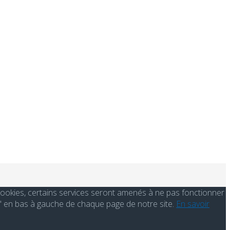
s cookies, certains services seront amenés à ne pas fonctionner
' en bas à gauche de chaque page de notre site.
En savoir