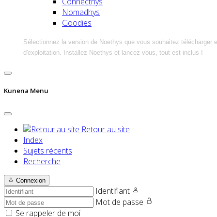
Connecthys
Nomadhys
Goodies
Sélectionnez la version de Noethys que vous souhaitez télécharger 
d'exploitation. Installez Noethys et lancez-vous, tout est inclus !
Kunena Menu
Retour au site
Index
Sujets récents
Recherche
Connexion
Identifiant
Mot de passe
Se rappeler de moi