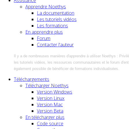
Assistance
Apprendre Noethys
La documentation
Les tutoriels vidéos
Les formations
En apprendre plus
Forum
Contacter l'auteur
Il y a de nombreuses manières d'apprendre à utiliser Noethys : Privil
les tutoriels vidéos, les ressources communautaires et le forum d'entra
également possible de bénéficier de formations individualisées.
Téléchargements
Télécharger Noethys
Version Windows
Version Linux
Version Mac
Version Beta
En télécharger plus
Code source