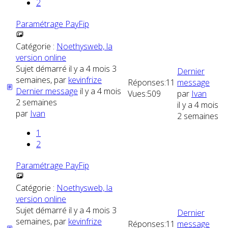
2
Paramétrage PayFip
Catégorie :
Noethysweb, la
version online
Sujet démarré il y a 4 mois 3
Dernier
semaines, par
kevinfrize
Réponses:
11
message
Dernier message
il y a 4 mois
Vues:
509
par
Ivan
2 semaines
il y a 4 mois
par
Ivan
2 semaines
1
2
Paramétrage PayFip
Catégorie :
Noethysweb, la
version online
Sujet démarré il y a 4 mois 3
Dernier
semaines, par
kevinfrize
Réponses:
11
message