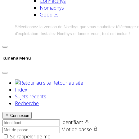
Connecthys
Nomadhys
Goodies
Sélectionnez la version de Noethys que vous souhaitez télécharger 
d'exploitation. Installez Noethys et lancez-vous, tout est inclus !
Kunena Menu
Retour au site
Index
Sujets récents
Recherche
Connexion
Identifiant
Mot de passe
Se rappeler de moi