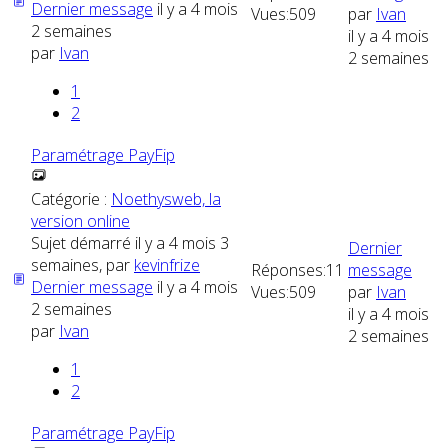
Dernier message
il y a 4 mois
Vues:
509
par
Ivan
2 semaines
il y a 4 mois
par
Ivan
2 semaines
1
2
Paramétrage PayFip
Catégorie :
Noethysweb, la
version online
Sujet démarré il y a 4 mois 3
Dernier
semaines, par
kevinfrize
Réponses:
11
message
Dernier message
il y a 4 mois
Vues:
509
par
Ivan
2 semaines
il y a 4 mois
par
Ivan
2 semaines
1
2
Paramétrage PayFip