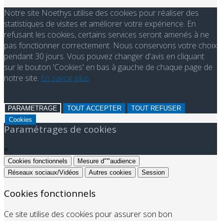
Notre site Noethys utilise des cookies pour réaliser des
statistiques de visites et améliorer votre expérience. En
refusant les cookies, certains services seront amenés à ne
pas fonctionner correctement. Nous conservons votre choix
pendant 30 jours. Vous pouvez changer d'avis en cliquant
sur le bouton 'Cookies' en bas à gauche de chaque page de
notre site.
En savoir plus
PARAMETRAGE
TOUT ACCEPTER
TOUT REFUSER
Cookies
Paramétrages de cookies
×
Cookies fonctionnels
Mesure d"'"audience
Réseaux sociaux/Vidéos
Autres cookies
Session
Cookies fonctionnels
Ce site utilise des cookies pour assurer son bon