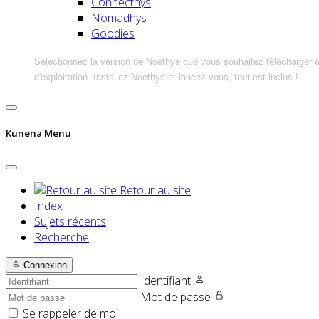
Connecthys
Nomadhys
Goodies
Sélectionnez la version de Noethys que vous souhaitez télécharger 
d'exploitation. Installez Noethys et lancez-vous, tout est inclus !
Kunena Menu
Retour au site
Index
Sujets récents
Recherche
Connexion
Identifiant
Mot de passe
Se rappeler de moi