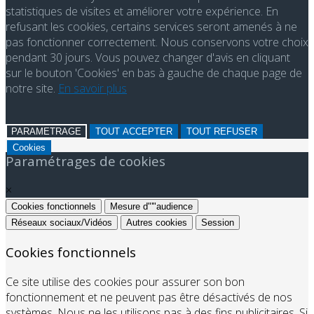
statistiques de visites et améliorer votre expérience. En
refusant les cookies, certains services seront amenés à ne
pas fonctionner correctement. Nous conservons votre choix
pendant 30 jours. Vous pouvez changer d'avis en cliquant
sur le bouton 'Cookies' en bas à gauche de chaque page de
notre site.
En savoir plus
PARAMETRAGE
TOUT ACCEPTER
TOUT REFUSER
Cookies
Paramétrages de cookies
×
Cookies fonctionnels
Mesure d"'"audience
Réseaux sociaux/Vidéos
Autres cookies
Session
Cookies fonctionnels
Ce site utilise des cookies pour assurer son bon
fonctionnement et ne peuvent pas être désactivés de nos
systèmes. Nous ne les utilisons pas à des fins publicitaires. Si