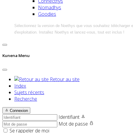
Connecthys
Nomadhys
Goodies
Sélectionnez la version de Noethys que vous souhaitez télécharger 
d'exploitation. Installez Noethys et lancez-vous, tout est inclus !
Kunena Menu
Retour au site
Index
Sujets récents
Recherche
Connexion
Identifiant
Mot de passe
Se rappeler de moi