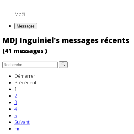
Maël
Messages
MDJ Inguiniel's messages récents
(41 messages )
Démarrer
Précédent
1
2
3
4
5
Suivant
Fin