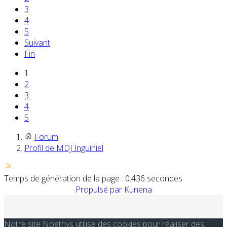
3
4
5
Suivant
Fin
1
2
3
4
5
Forum
Profil de MDJ Inguiniel
Temps de génération de la page : 0.436 secondes
Propulsé par
Kunena
Notre site Noethys utilise des cookies pour réaliser des