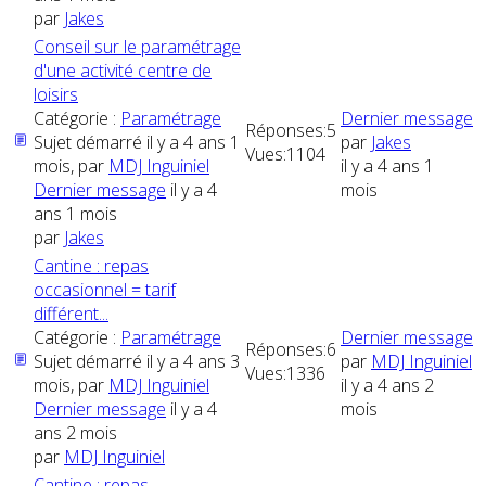
par
Jakes
Conseil sur le paramétrage
d'une activité centre de
loisirs
Catégorie :
Paramétrage
Dernier message
Réponses:
5
Sujet démarré il y a 4 ans 1
par
Jakes
Vues:
1104
mois, par
MDJ Inguiniel
il y a 4 ans 1
Dernier message
il y a 4
mois
ans 1 mois
par
Jakes
Cantine : repas
occasionnel = tarif
différent...
Catégorie :
Paramétrage
Dernier message
Réponses:
6
Sujet démarré il y a 4 ans 3
par
MDJ Inguiniel
Vues:
1336
mois, par
MDJ Inguiniel
il y a 4 ans 2
Dernier message
il y a 4
mois
ans 2 mois
par
MDJ Inguiniel
Cantine : repas