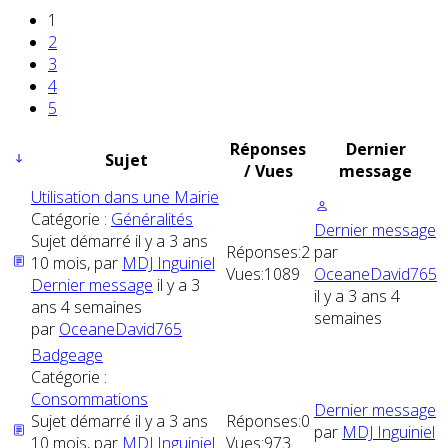
1
2
3
4
5
Réponses
Dernier
Sujet
/ Vues
message
Utilisation dans une Mairie
Catégorie :
Généralités
Dernier message
Sujet démarré il y a 3 ans
Réponses:
2
par
10 mois, par
MDJ Inguiniel
Vues:
1089
OceaneDavid765
Dernier message
il y a 3
il y a 3 ans 4
ans 4 semaines
semaines
par
OceaneDavid765
Badgeage
Catégorie :
Consommations
Dernier message
Sujet démarré il y a 3 ans
Réponses:
0
par
MDJ Inguiniel
10 mois, par
MDJ Inguiniel
Vues:
973