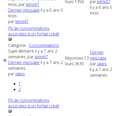
Vues:
1356
par
letmi47
mois, par
letmi47
il y a 6 ans 5
Dernier message
il y a 6 ans 5
mois
mois
par
letmi47
Pb de consommations
associées à un forfait crédit
Catégorie :
Consommations
Sujet démarré il y a 7 ans 2
Dernier
semaines, par
letmi47
Réponses:
13
message
Dernier message
il y a 7 ans 2
Vues:
3635
par
Jakes
semaines
il y a 7 ans 2
par
Jakes
semaines
1
2
Pb de consommations
associées à un forfait crédit