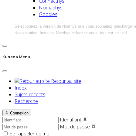
Connecthys
Nomadhys
Goodies
Sélectionnez la version de Noethys que vous souhaitez télécharger 
d'exploitation. Installez Noethys et lancez-vous, tout est inclus !
Kunena Menu
Retour au site
Index
Sujets récents
Recherche
Connexion
Identifiant
Mot de passe
Se rappeler de moi