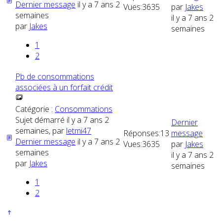
Dernier message
il y a 7 ans 2
Vues:
3635
par
Jakes
semaines
il y a 7 ans 2
par
Jakes
semaines
1
2
Pb de consommations
associées à un forfait crédit
Catégorie :
Consommations
Sujet démarré il y a 7 ans 2
Dernier
semaines, par
letmi47
Réponses:
13
message
Dernier message
il y a 7 ans 2
Vues:
3635
par
Jakes
semaines
il y a 7 ans 2
par
Jakes
semaines
1
2