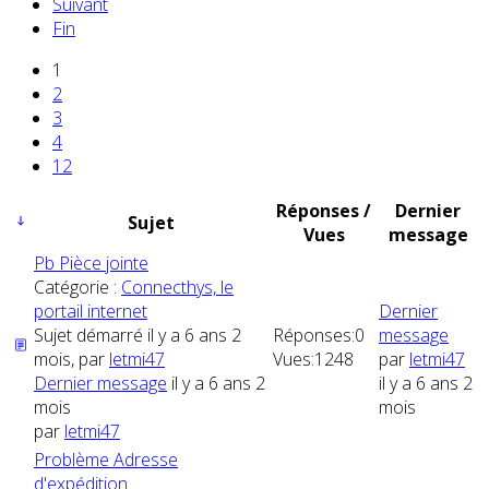
Suivant
Fin
1
2
3
4
12
Réponses /
Dernier
Sujet
Vues
message
Pb Pièce jointe
Catégorie :
Connecthys, le
portail internet
Dernier
Sujet démarré il y a 6 ans 2
Réponses:
0
message
mois, par
letmi47
Vues:
1248
par
letmi47
Dernier message
il y a 6 ans 2
il y a 6 ans 2
mois
mois
par
letmi47
Problème Adresse
d'expédition