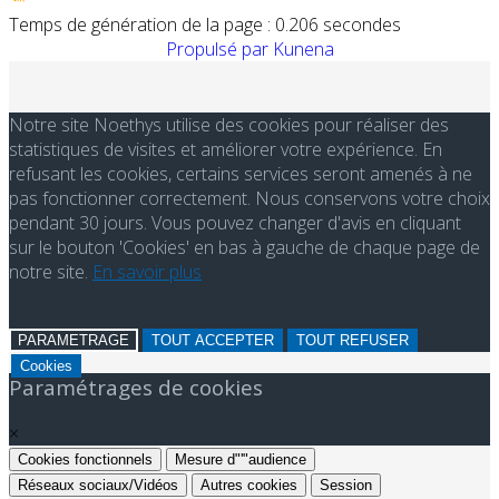
Temps de génération de la page : 0.206 secondes
Propulsé par
Kunena
Notre site Noethys utilise des cookies pour réaliser des
statistiques de visites et améliorer votre expérience. En
refusant les cookies, certains services seront amenés à ne
pas fonctionner correctement. Nous conservons votre choix
pendant 30 jours. Vous pouvez changer d'avis en cliquant
sur le bouton 'Cookies' en bas à gauche de chaque page de
notre site.
En savoir plus
PARAMETRAGE
TOUT ACCEPTER
TOUT REFUSER
Cookies
Paramétrages de cookies
×
Cookies fonctionnels
Mesure d"'"audience
Réseaux sociaux/Vidéos
Autres cookies
Session