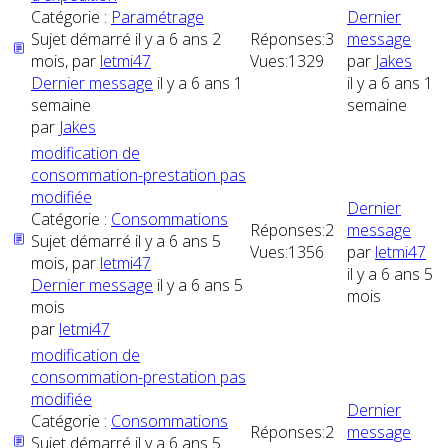
Catégorie :
Paramétrage
Dernier
Sujet démarré il y a 6 ans 2
Réponses:
3
message
mois, par
letmi47
Vues:
1329
par
Jakes
Dernier message
il y a 6 ans 1
il y a 6 ans 1
semaine
semaine
par
Jakes
modification de
consommation-prestation pas
modifiée
Dernier
Catégorie :
Consommations
Réponses:
2
message
Sujet démarré il y a 6 ans 5
Vues:
1356
par
letmi47
mois, par
letmi47
il y a 6 ans 5
Dernier message
il y a 6 ans 5
mois
mois
par
letmi47
modification de
consommation-prestation pas
modifiée
Dernier
Catégorie :
Consommations
Réponses:
2
message
Sujet démarré il y a 6 ans 5