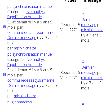
/ Vues
message
pb synchronisation manuel
Catégorie :
Nomadhys,
l'application nomade
Dernier
Sujet démarré il y a 9 ans 5
Réponses:
5
message
par
mois, par
Vues:
2271
mjcninichaize
communedesaacysurmarne
il y a 7 ans 9
Dernier message
il y a 7 ans 9
mois
mois
par
mjcninichaize
pb synchronisation manuel
Catégorie :
Nomadhys,
l'application nomade
Dernier
Sujet démarré il y a 9 ans 5
Réponses:
5
message
par
mois, par
Vues:
2271
mjcninichaize
communedesaacysurmarne
il y a 7 ans 9
Dernier message
il y a 7 ans 9
mois
mois
par
mjcninichaize
bug nomadhys