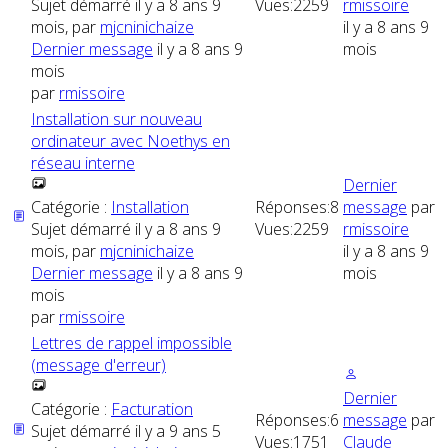
Sujet démarré il y a 8 ans 9
Vues:
2259
rmissoire
mois, par
mjcninichaize
il y a 8 ans 9
Dernier message
il y a 8 ans 9
mois
mois
par
rmissoire
Installation sur nouveau
ordinateur avec Noethys en
réseau interne
Dernier
Catégorie :
Installation
Réponses:
8
message
par
Sujet démarré il y a 8 ans 9
Vues:
2259
rmissoire
mois, par
mjcninichaize
il y a 8 ans 9
Dernier message
il y a 8 ans 9
mois
mois
par
rmissoire
Lettres de rappel impossible
(message d'erreur)
Dernier
Catégorie :
Facturation
Réponses:
6
message
par
Sujet démarré il y a 9 ans 5
Vues:
1751
Claude