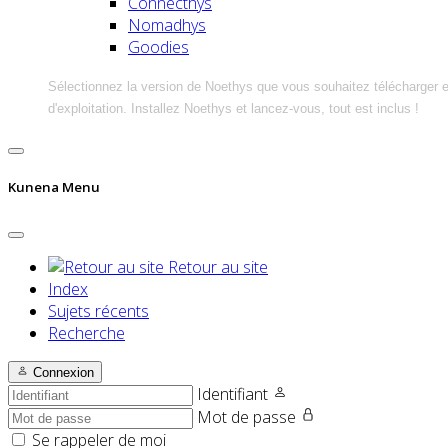
Connecthys
Nomadhys
Goodies
Sélectionnez la version de Noethys que vous souhaitez télécharger 
d'exploitation. Installez Noethys et lancez-vous, tout est inclus !
Kunena Menu
Retour au site
Index
Sujets récents
Recherche
Connexion
Identifiant
Mot de passe
Se rappeler de moi