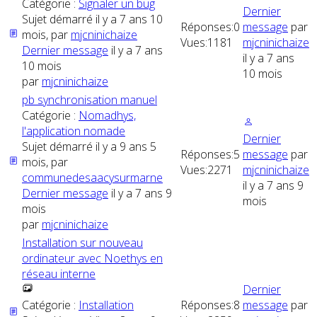
Catégorie :
Signaler un bug
Dernier
Sujet démarré il y a 7 ans 10
Réponses:
0
message
par
mois, par
mjcninichaize
Vues:
1181
mjcninichaize
Dernier message
il y a 7 ans
il y a 7 ans
10 mois
10 mois
par
mjcninichaize
pb synchronisation manuel
Catégorie :
Nomadhys,
l'application nomade
Dernier
Sujet démarré il y a 9 ans 5
Réponses:
5
message
par
mois, par
Vues:
2271
mjcninichaize
communedesaacysurmarne
il y a 7 ans 9
Dernier message
il y a 7 ans 9
mois
mois
par
mjcninichaize
Installation sur nouveau
ordinateur avec Noethys en
réseau interne
Dernier
Catégorie :
Installation
Réponses:
8
message
par