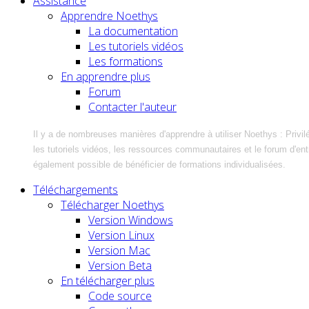
Assistance
Apprendre Noethys
La documentation
Les tutoriels vidéos
Les formations
En apprendre plus
Forum
Contacter l'auteur
Il y a de nombreuses manières d'apprendre à utiliser Noethys : Privil
les tutoriels vidéos, les ressources communautaires et le forum d'entra
également possible de bénéficier de formations individualisées.
Téléchargements
Télécharger Noethys
Version Windows
Version Linux
Version Mac
Version Beta
En télécharger plus
Code source