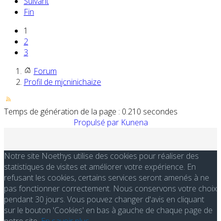
Suivant
Fin
1
2
3
Forum
Profil de mjcninichaize
Temps de génération de la page : 0.210 secondes
Propulsé par
Kunena
Notre site Noethys utilise des cookies pour réaliser des
statistiques de visites et améliorer votre expérience. En
refusant les cookies, certains services seront amenés à ne
pas fonctionner correctement. Nous conservons votre choix
pendant 30 jours. Vous pouvez changer d'avis en cliquant
sur le bouton 'Cookies' en bas à gauche de chaque page de
notre site.
En savoir plus