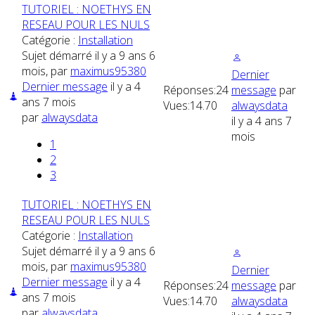
TUTORIEL : NOETHYS EN
RESEAU POUR LES NULS
Catégorie :
Installation
Sujet démarré il y a 9 ans 6
mois, par
maximus95380
Dernier
Dernier message
il y a 4
Réponses:
24
message
par
ans 7 mois
Vues:
14.70
alwaysdata
par
alwaysdata
il y a 4 ans 7
mois
1
2
3
TUTORIEL : NOETHYS EN
RESEAU POUR LES NULS
Catégorie :
Installation
Sujet démarré il y a 9 ans 6
mois, par
maximus95380
Dernier
Dernier message
il y a 4
Réponses:
24
message
par
ans 7 mois
Vues:
14.70
alwaysdata
par
alwaysdata