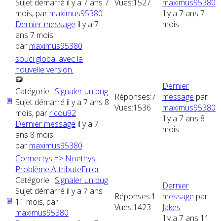
Sujet démarré il y a 7 ans 7
Vues:
1527
maximus95380
mois, par
maximus95380
il y a 7 ans 7
Dernier message
il y a 7
mois
ans 7 mois
par
maximus95380
souci global avec la
nouvelle version.
Dernier
Catégorie :
Signaler un bug
Réponses:
7
message
par
Sujet démarré il y a 7 ans 8
Vues:
1536
maximus95380
mois, par
ricou92
il y a 7 ans 8
Dernier message
il y a 7
mois
ans 8 mois
par
maximus95380
Connectys => Noethys :
Problème AttributeError
Catégorie :
Signaler un bug
Dernier
Sujet démarré il y a 7 ans
Réponses:
1
message
par
11 mois, par
Vues:
1423
Jakes
maximus95380
il y a 7 ans 11