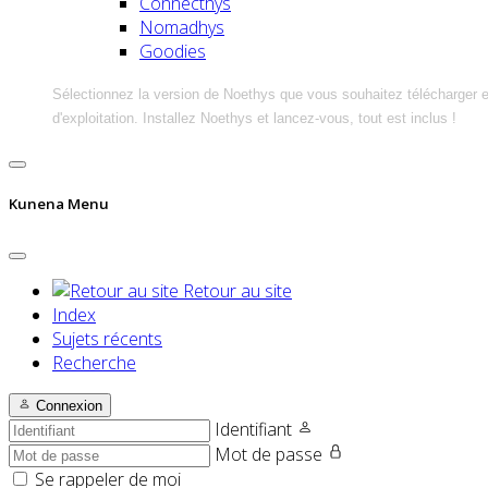
Connecthys
Nomadhys
Goodies
Sélectionnez la version de Noethys que vous souhaitez télécharger 
d'exploitation. Installez Noethys et lancez-vous, tout est inclus !
Kunena Menu
Retour au site
Index
Sujets récents
Recherche
Connexion
Identifiant
Mot de passe
Se rappeler de moi