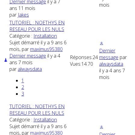
Dernier message
il y a 7
mois
ans 11 mois
par
Jakes
TUTORIEL : NOETHYS EN
RESEAU POUR LES NULS
Catégorie :
Installation
Sujet démarré il y a 9 ans 6
mois, par
maximus95380
Dernier
Dernier message
il y a 4
Réponses:
24
message
par
ans 7 mois
Vues:
14.70
alwaysdata
par
alwaysdata
il y a 4 ans 7
mois
1
2
3
TUTORIEL : NOETHYS EN
RESEAU POUR LES NULS
Catégorie :
Installation
Sujet démarré il y a 9 ans 6
mois, par
maximus95380
Dernier