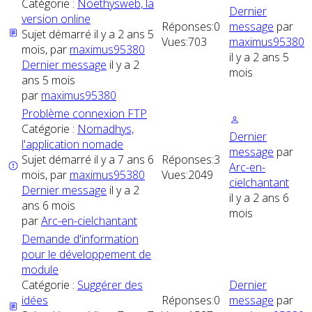
Catégorie :
Noethysweb, la
Dernier
version online
Réponses:
0
message
par
Sujet démarré il y a 2 ans 5
Vues:
703
maximus95380
mois, par
maximus95380
il y a 2 ans 5
Dernier message
il y a 2
mois
ans 5 mois
par
maximus95380
Problème connexion FTP
Catégorie :
Nomadhys,
Dernier
l'application nomade
message
par
Sujet démarré il y a 7 ans 6
Réponses:
3
Arc-en-
mois, par
maximus95380
Vues:
2049
cielchantant
Dernier message
il y a 2
il y a 2 ans 6
ans 6 mois
mois
par
Arc-en-cielchantant
Demande d'information
pour le développement de
module
Catégorie :
Suggérer des
Dernier
idées
Réponses:
0
message
par