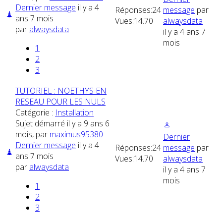
Dernier message
il y a 4
Réponses:
24
message
par
ans 7 mois
Vues:
14.70
alwaysdata
par
alwaysdata
il y a 4 ans 7
mois
1
2
3
TUTORIEL : NOETHYS EN
RESEAU POUR LES NULS
Catégorie :
Installation
Sujet démarré il y a 9 ans 6
mois, par
maximus95380
Dernier
Dernier message
il y a 4
Réponses:
24
message
par
ans 7 mois
Vues:
14.70
alwaysdata
par
alwaysdata
il y a 4 ans 7
mois
1
2
3