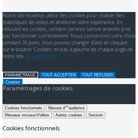
Notre site Noethys utilise des cookies pour réaliser des
statistiques de visites et améliorer votre expérience. En
refusant les cookies, certains services seront amenés à ne
pas fonctionner correctement. Nous conservons votre choix
pendant 30 jours. Vous pouvez changer d'avis en cliquant
sur le bouton 'Cookies' en bas à gauche de chaque page de
notre site.
En savoir plus
PARAMETRAGE
TOUT ACCEPTER
TOUT REFUSER
Cookies
Paramétrages de cookies
×
Cookies fonctionnels
Mesure d"'"audience
Réseaux sociaux/Vidéos
Autres cookies
Session
Cookies fonctionnels