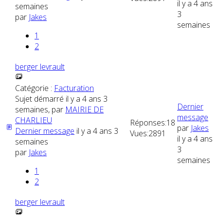
il y a 4 ans
semaines
3
par
Jakes
semaines
1
2
berger levrault
Catégorie :
Facturation
Sujet démarré il y a 4 ans 3
Dernier
semaines, par
MAIRIE DE
message
CHARLIEU
Réponses:
18
par
Jakes
Dernier message
il y a 4 ans 3
Vues:
2891
il y a 4 ans
semaines
3
par
Jakes
semaines
1
2
berger levrault