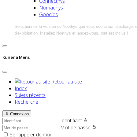
Connecthys
Nomadhys
Goodies
Sélectionnez la version de Noethys que vous souhaitez télécharger 
d'exploitation. Installez Noethys et lancez-vous, tout est inclus !
Kunena Menu
Retour au site
Index
Sujets récents
Recherche
Connexion
Identifiant
Mot de passe
Se rappeler de moi