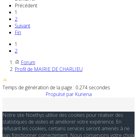
Précédent
1
2
Suivant
Fin
1
2
Forum
Profil de MAIRIE DE CHARLIEU
Temps de génération de la page : 0.274 secondes
Propulsé par
Kunena
Notre site Noethys utilise des cookies pour réaliser des
statistiques de visites et améliorer votre expérience. En
refusant les cookies, certains services seront amenés à ne
pas fonctionner correctement. Nous conservons votre choix