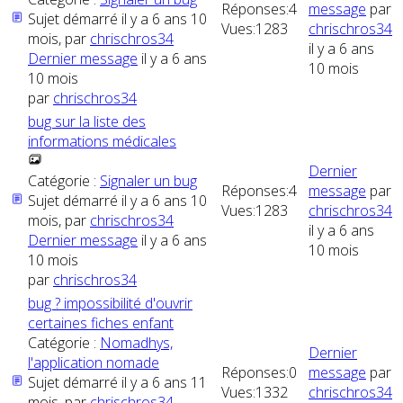
Réponses:
4
message
par
Sujet démarré il y a 6 ans 10
Vues:
1283
chrischros34
mois, par
chrischros34
il y a 6 ans
Dernier message
il y a 6 ans
10 mois
10 mois
par
chrischros34
bug sur la liste des
informations médicales
Dernier
Catégorie :
Signaler un bug
Réponses:
4
message
par
Sujet démarré il y a 6 ans 10
Vues:
1283
chrischros34
mois, par
chrischros34
il y a 6 ans
Dernier message
il y a 6 ans
10 mois
10 mois
par
chrischros34
bug ? impossibilité d'ouvrir
certaines fiches enfant
Catégorie :
Nomadhys,
Dernier
l'application nomade
Réponses:
0
message
par
Sujet démarré il y a 6 ans 11
Vues:
1332
chrischros34
mois, par
chrischros34