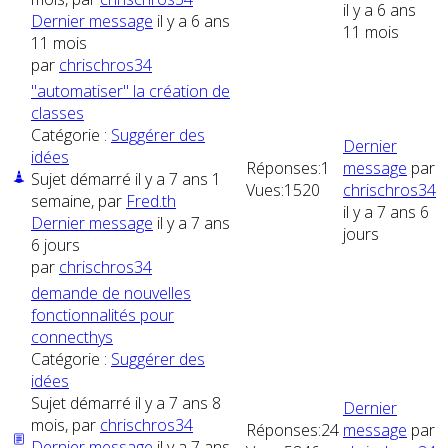
il y a 6 ans
Dernier message
il y a 6 ans
11 mois
11 mois
par
chrischros34
"automatiser" la création de
classes
Catégorie :
Suggérer des
Dernier
idées
Réponses:
1
message
par
Sujet démarré il y a 7 ans 1
Vues:
1520
chrischros34
semaine, par
Fred.th
il y a 7 ans 6
Dernier message
il y a 7 ans
jours
6 jours
par
chrischros34
demande de nouvelles
fonctionnalités pour
connecthys
Catégorie :
Suggérer des
idées
Sujet démarré il y a 7 ans 8
Dernier
mois, par
chrischros34
Réponses:
24
message
par
Dernier message
il y a 7 ans