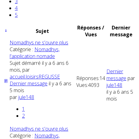
3
4
5
Réponses /
Dernier
Sujet
Vues
message
Nomadhys ne s'ouvre plus
Catégorie :
Nomadhys,
l'application nomade
Sujet démarré il y a 6 ans 6
mois, par
Dernier
accueil.loisirsREGUSSE
Réponses:
14
message
par
Dernier message
il y a 6 ans
Vues:
4093
jule148
5 mois
il y a 6 ans 5
par
jule148
mois
1
2
Nomadhys ne s'ouvre plus
Catégorie :
Nomadhys,