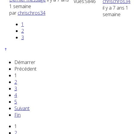
Vues:
5846
chrischros34
1 semaine
il y a 7 ans 1
par
chrischros34
semaine
1
2
3
Démarrer
Précédent
1
2
3
4
5
Suivant
Fin
1
2