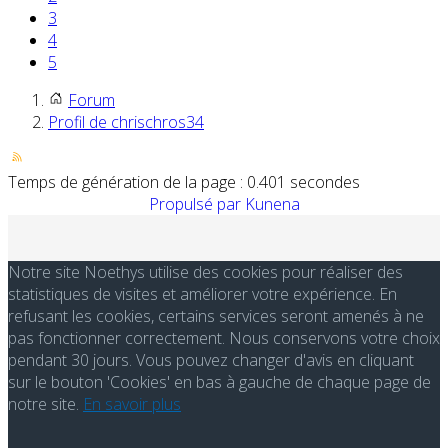
3
4
5
Forum
Profil de chrischros34
Temps de génération de la page : 0.401 secondes
Propulsé par
Kunena
Notre site Noethys utilise des cookies pour réaliser des
statistiques de visites et améliorer votre expérience. En
refusant les cookies, certains services seront amenés à ne
pas fonctionner correctement. Nous conservons votre choix
pendant 30 jours. Vous pouvez changer d'avis en cliquant
sur le bouton 'Cookies' en bas à gauche de chaque page de
notre site.
En savoir plus