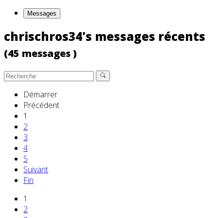
Messages
chrischros34's messages récents
(45 messages )
Démarrer
Précédent
1
2
3
4
5
Suivant
Fin
1
2