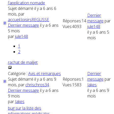
l'application nomade
Sujet démarré il y a 6 ans 6
mois, par
Dernier
accueil.loisirsREGUSSE
Réponses:
14
message
par
Dernier message
il y a 6 ans
Vues:
4093
jule148
5 mois
il y a 6 ans 5
par
jule148
mois
1
2
rachat de mailjet
Catégorie :
Avis et remarques
Dernier
Sujet démarré il y a 6 ans 9
Réponses:
1
message
par
mois, par
chrischros34
Vues:
1583
Jakes
Dernier message
il y a 6 ans
il y a 6 ans 9
9 mois
mois
par
Jakes
bug sur la liste des
informations médicales