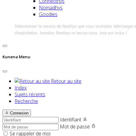
Connecthys
Nomadhys
Goodies
Sélectionnez la version de Noethys que vous souhaitez télécharger 
d'exploitation. Installez Noethys et lancez-vous, tout est inclus !
Kunena Menu
Retour au site
Index
Sujets récents
Recherche
Connexion
Identifiant
Mot de passe
Se rappeler de moi