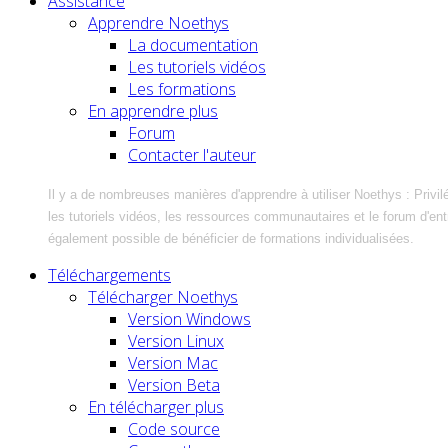
Assistance
Apprendre Noethys
La documentation
Les tutoriels vidéos
Les formations
En apprendre plus
Forum
Contacter l'auteur
Il y a de nombreuses manières d'apprendre à utiliser Noethys : Privil
les tutoriels vidéos, les ressources communautaires et le forum d'entra
également possible de bénéficier de formations individualisées.
Téléchargements
Télécharger Noethys
Version Windows
Version Linux
Version Mac
Version Beta
En télécharger plus
Code source