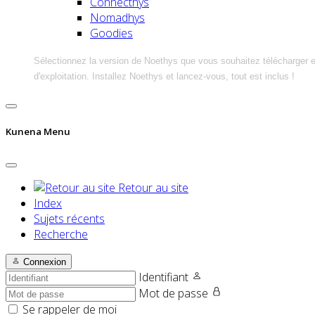
Connecthys
Nomadhys
Goodies
Sélectionnez la version de Noethys que vous souhaitez télécharger 
d'exploitation. Installez Noethys et lancez-vous, tout est inclus !
Kunena Menu
Retour au site
Index
Sujets récents
Recherche
Connexion
Identifiant
Mot de passe
Se rappeler de moi