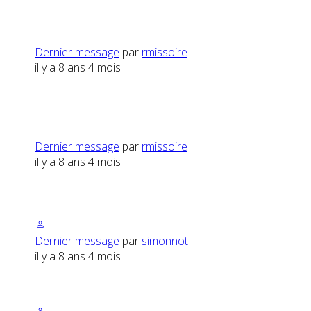
5
Dernier message
par
rmissoire
il y a 8 ans 4 mois
5
Dernier message
par
rmissoire
il y a 8 ans 4 mois
4
Dernier message
par
simonnot
il y a 8 ans 4 mois