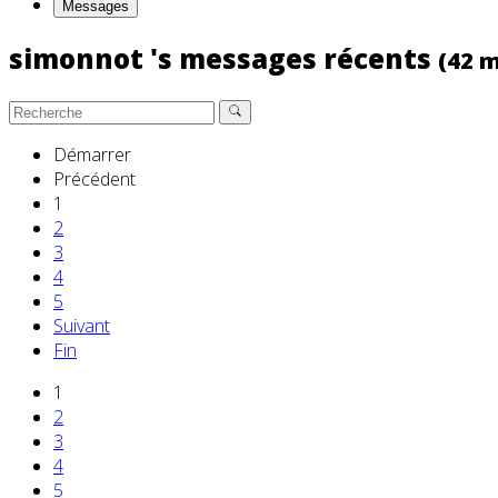
Messages
simonnot 's messages récents
(42 m
Démarrer
Précédent
1
2
3
4
5
Suivant
Fin
1
2
3
4
5