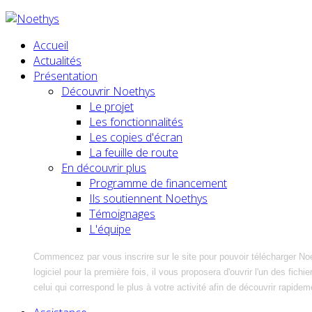
Accueil
Actualités
Présentation
Découvrir Noethys
Le projet
Les fonctionnalités
Les copies d'écran
La feuille de route
En découvrir plus
Programme de financement
Ils soutiennent Noethys
Témoignages
L'équipe
Commencez par vous inscrire sur le site pour pouvoir télécharger No
logiciel pour la première fois, il vous proposera d'ouvrir l'un des fic
celui qui correspond le plus à votre activité afin de découvrir rapidem