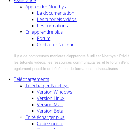
Assistance
Apprendre Noethys
La documentation
Les tutoriels vidéos
Les formations
En apprendre plus
Forum
Contacter l'auteur
Il y a de nombreuses manières d'apprendre à utiliser Noethys : Privil
les tutoriels vidéos, les ressources communautaires et le forum d'entra
également possible de bénéficier de formations individualisées.
Téléchargements
Télécharger Noethys
Version Windows
Version Linux
Version Mac
Version Beta
En télécharger plus
Code source