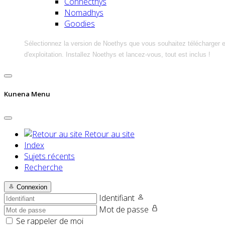
Connecthys
Nomadhys
Goodies
Sélectionnez la version de Noethys que vous souhaitez télécharger 
d'exploitation. Installez Noethys et lancez-vous, tout est inclus !
Kunena Menu
Retour au site
Index
Sujets récents
Recherche
Connexion
Identifiant
Mot de passe
Se rappeler de moi