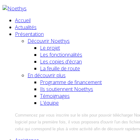
Accueil
Actualités
Présentation
Découvrir Noethys
Le projet
Les fonctionnalités
Les copies d'écran
La feuille de route
En découvrir plus
Programme de financement
Ils soutiennent Noethys
Témoignages
L'équipe
Commencez par vous inscrire sur le site pour pouvoir télécharger No
logiciel pour la première fois, il vous proposera d'ouvrir l'un des fic
celui qui correspond le plus à votre activité afin de découvrir rapidem