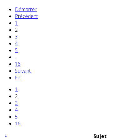
Démarrer
Précédent
1
2
3
4
5
...
16
Suivant
Fin
1
2
3
4
5
16
Sujet