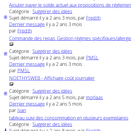
Ajouter payer le solde actuel aux propositions de régleme
Catégorie :
Suggérer des idées
Sujet démarré il y a 2 ans 3 mois, par
Fred.th
Dernier message
il y a 2 ans 3 mois
par
Fred.th
Commande des repas: Gestion régimes spécifiques/allergi
Catégorie :
Suggérer des idées
Sujet démarré il y a 2 ans 3 mois, par
PMSL
Dernier message
il y a 2 ans 3 mois
par
PMSL
NOETHYSWEB - Affichage coût journalier
Catégorie :
Suggérer des idées
Sujet démarré il y a 2 ans 5 mois, par
morlaas
Dernier message
il y a 2 ans 5 mois
par
Ivan
tableau suivi des consommation en plusieurs exemplaires
Catégorie :
Suggérer des idées
Sujet démarré il y a 2 ans 8 mois, par
Fred.th