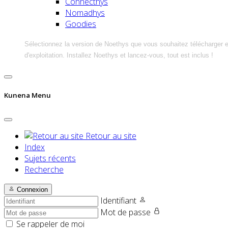
Connecthys
Nomadhys
Goodies
Sélectionnez la version de Noethys que vous souhaitez télécharger 
d'exploitation. Installez Noethys et lancez-vous, tout est inclus !
Kunena Menu
Retour au site
Index
Sujets récents
Recherche
Connexion
Identifiant
Mot de passe
Se rappeler de moi