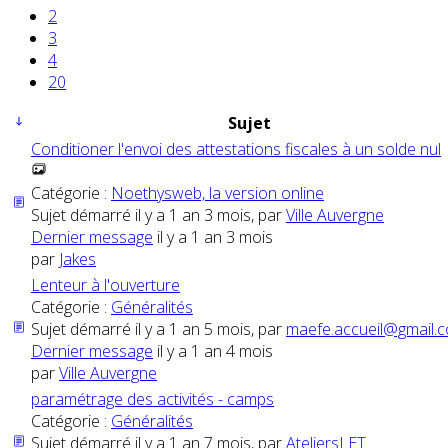
2
3
4
20
Sujet
Conditioner l'envoi des attestations fiscales à un solde nul
Catégorie :
Noethysweb, la version online
Sujet démarré il y a 1 an 3 mois, par
Ville Auvergne
Dernier message
il y a 1 an 3 mois
par
Jakes
Lenteur à l'ouverture
Catégorie :
Généralités
Sujet démarré il y a 1 an 5 mois, par
maefe.accueil@gmail.
Dernier message
il y a 1 an 4 mois
par
Ville Auvergne
paramétrage des activités - camps
Catégorie :
Généralités
Sujet démarré il y a 1 an 7 mois, par
AteliersLET