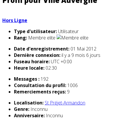
Profil pour Ville Auvergne
Hors Ligne
Type d'utilisateur:
Utilisateur
Rang:
Membre elite
Date d'enregistrement:
01 Mai 2012
Dernière connexion:
il y a 9 mois 6 jours
Fuseau horaire:
UTC +0:00
Heure locale:
02:30
Messages :
192
Consultation du profil:
1006
Remerciements reçus:
9
Localisation:
St Préjet-Armandon
Genre:
Inconnu
Anniversaire:
Inconnu