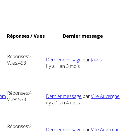
Réponses / Vues
Dernier message
Réponses:
2
Dernier message
par
Jakes
Vues:
458
il y a 1 an 3 mois
Réponses:
4
com
Dernier message
par
Ville Auvergne
Vues:
533
il y a 1 an 4 mois
Réponses:
2
Dernier message
par
Ville Auvergne