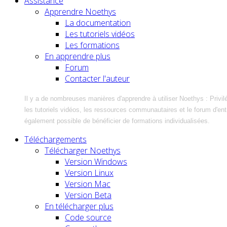
Assistance
Apprendre Noethys
La documentation
Les tutoriels vidéos
Les formations
En apprendre plus
Forum
Contacter l'auteur
Il y a de nombreuses manières d'apprendre à utiliser Noethys : Privil
les tutoriels vidéos, les ressources communautaires et le forum d'entra
également possible de bénéficier de formations individualisées.
Téléchargements
Télécharger Noethys
Version Windows
Version Linux
Version Mac
Version Beta
En télécharger plus
Code source