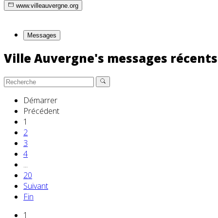
www.villeauvergne.org
Messages
Ville Auvergne's messages récent
Démarrer
Précédent
1
2
3
4
...
20
Suivant
Fin
1