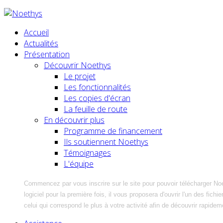
Accueil
Actualités
Présentation
Découvrir Noethys
Le projet
Les fonctionnalités
Les copies d'écran
La feuille de route
En découvrir plus
Programme de financement
Ils soutiennent Noethys
Témoignages
L'équipe
Commencez par vous inscrire sur le site pour pouvoir télécharger No
logiciel pour la première fois, il vous proposera d'ouvrir l'un des fic
celui qui correspond le plus à votre activité afin de découvrir rapidem