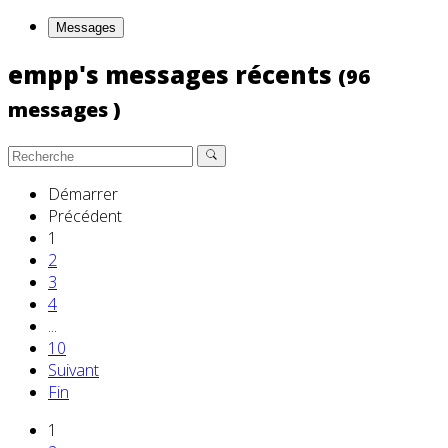
Messages
empp's messages récents
(96
messages )
Démarrer
Précédent
1
2
3
4
...
10
Suivant
Fin
1