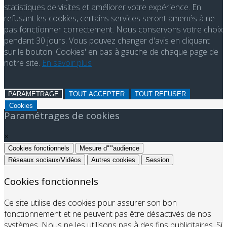
statistiques de visites et améliorer votre expérience. En
refusant les cookies, certains services seront amenés à ne
pas fonctionner correctement. Nous conservons votre choix
pendant 30 jours. Vous pouvez changer d'avis en cliquant
sur le bouton 'Cookies' en bas à gauche de chaque page de
notre site.
En savoir plus
PARAMETRAGE
TOUT ACCEPTER
TOUT REFUSER
Cookies
Paramétrages de cookies
×
Cookies fonctionnels
Mesure d"'"audience
Réseaux sociaux/Vidéos
Autres cookies
Session
Cookies fonctionnels
Ce site utilise des cookies pour assurer son bon
fonctionnement et ne peuvent pas être désactivés de nos
systèmes. Nous ne les utilisons pas à des fins publicitaires. Si