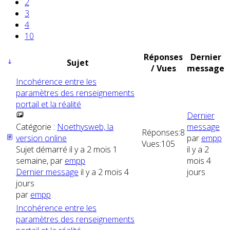
2
3
4
10
Réponses
Dernier
Sujet
/ Vues
message
Incohérence entre les
paramètres des renseignements
portail et la réalité
Dernier
Catégorie :
Noethysweb, la
message
Réponses:
8
version online
par
empp
Vues:
105
Sujet démarré il y a 2 mois 1
il y a 2
semaine, par
empp
mois 4
Dernier message
il y a 2 mois 4
jours
jours
par
empp
Incohérence entre les
paramètres des renseignements