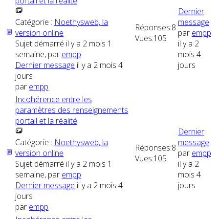
portail et la réalité
Dernier
Catégorie :
Noethysweb, la
message
Réponses:
8
version online
par
empp
Vues:
105
Sujet démarré il y a 2 mois 1
il y a 2
semaine, par
empp
mois 4
Dernier message
il y a 2 mois 4
jours
jours
par
empp
Incohérence entre les
paramètres des renseignements
portail et la réalité
Dernier
Catégorie :
Noethysweb, la
message
Réponses:
8
version online
par
empp
Vues:
105
Sujet démarré il y a 2 mois 1
il y a 2
semaine, par
empp
mois 4
Dernier message
il y a 2 mois 4
jours
jours
par
empp