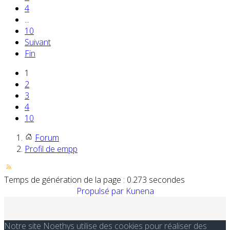
4
...
10
Suivant
Fin
1
2
3
4
10
Forum
Profil de empp
Temps de génération de la page : 0.273 secondes
Propulsé par
Kunena
Notre site Noethys utilise des cookies pour réaliser des