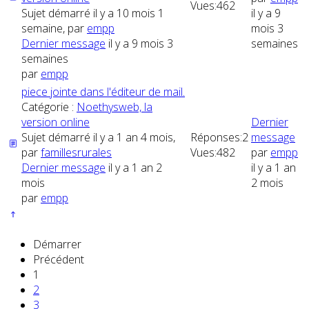
Vues:
462
Sujet démarré il y a 10 mois 1
il y a 9
semaine, par
empp
mois 3
Dernier message
il y a 9 mois 3
semaines
semaines
par
empp
piece jointe dans l'éditeur de mail.
Catégorie :
Noethysweb, la
version online
Dernier
Sujet démarré il y a 1 an 4 mois,
Réponses:
2
message
par
famillesrurales
Vues:
482
par
empp
Dernier message
il y a 1 an 2
il y a 1 an
mois
2 mois
par
empp
Démarrer
Précédent
1
2
3