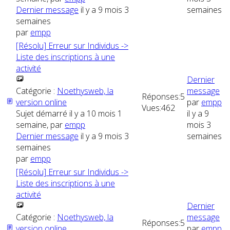
Dernier message
il y a 9 mois 3
semaines
semaines
par
empp
[Résolu] Erreur sur Individus ->
Liste des inscriptions à une
activité
Dernier
Catégorie :
Noethysweb, la
message
Réponses:
5
version online
par
empp
Vues:
462
Sujet démarré il y a 10 mois 1
il y a 9
semaine, par
empp
mois 3
Dernier message
il y a 9 mois 3
semaines
semaines
par
empp
[Résolu] Erreur sur Individus ->
Liste des inscriptions à une
activité
Dernier
Catégorie :
Noethysweb, la
message
Réponses:
5
version online
par
empp