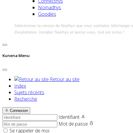
Connecthys
Nomadhys
Goodies
Sélectionnez la version de Noethys que vous souhaitez télécharger 
d'exploitation. Installez Noethys et lancez-vous, tout est inclus !
Kunena Menu
Retour au site
Index
Sujets récents
Recherche
Connexion
Identifiant
Mot de passe
Se rappeler de moi