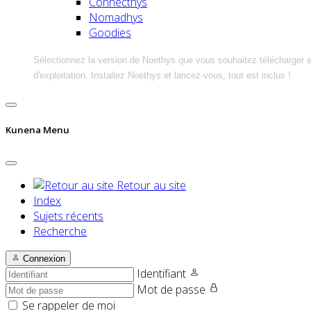
Connecthys
Nomadhys
Goodies
Sélectionnez la version de Noethys que vous souhaitez télécharger 
d'exploitation. Installez Noethys et lancez-vous, tout est inclus !
Kunena Menu
Retour au site
Index
Sujets récents
Recherche
Connexion
Identifiant
Mot de passe
Se rappeler de moi