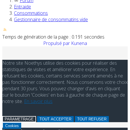
Forum
Entraide
Consommations
Gestionnaire de consommatins vide
Temps de génération de la page : 0.191 secondes
Propulsé par
Kunena
Notre site Noethys utilise des cookies pour réaliser des
statistiques de visites et améliorer votre expérience. En
refusant les cookies, certains services seront amenés à ne
pas fonctionner correctement. Nous conservons votre choix
pendant 30 jours. Vous pouvez changer d'avis en cliquant
sur le bouton 'Cookies' en bas à gauche de chaque page de
notre site.
En savoir plus
PARAMETRAGE
TOUT ACCEPTER
TOUT REFUSER
Cookies