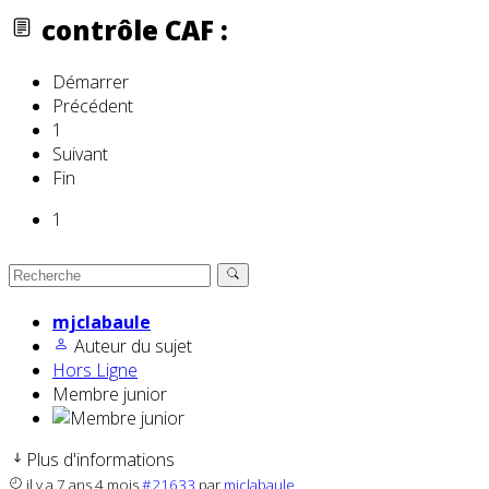
contrôle CAF :
Démarrer
Précédent
1
Suivant
Fin
1
mjclabaule
Auteur du sujet
Hors Ligne
Membre junior
Plus d'informations
il y a 7 ans 4 mois
#21633
par
mjclabaule