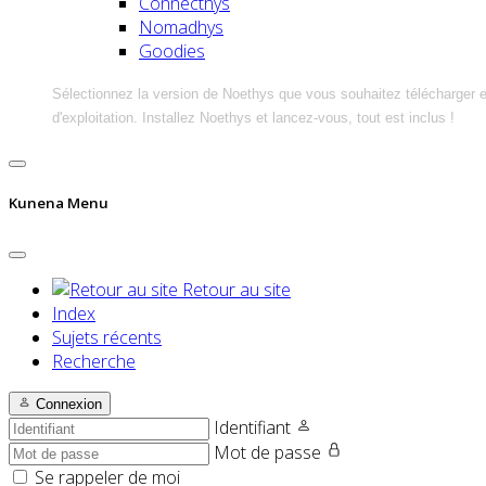
Connecthys
Nomadhys
Goodies
Sélectionnez la version de Noethys que vous souhaitez télécharger 
d'exploitation. Installez Noethys et lancez-vous, tout est inclus !
Kunena Menu
Retour au site
Index
Sujets récents
Recherche
Connexion
Identifiant
Mot de passe
Se rappeler de moi