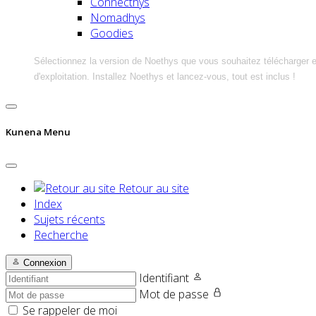
Connecthys
Nomadhys
Goodies
Sélectionnez la version de Noethys que vous souhaitez télécharger 
d'exploitation. Installez Noethys et lancez-vous, tout est inclus !
Kunena Menu
Retour au site
Index
Sujets récents
Recherche
Connexion
Identifiant
Mot de passe
Se rappeler de moi