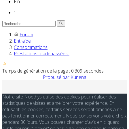
Fin
1
Forum
Entraide
Consommations
Prestations "cadenassées"
Temps de génération de la page : 0.309 secondes
Propulsé par
Kunena
Notre site Noethys utilise des cookies pour réaliser des
statistiques de visites et améliorer votre expérience. En
refusant les cookies, certains services seront amenés à ne
pas fonctionner correctement. Nous conservons votre choix
pendant 30 jours. Vous pouvez changer d'avis en cliquant
sur le bouton 'Cookies' en bas à gauche de chaque page de