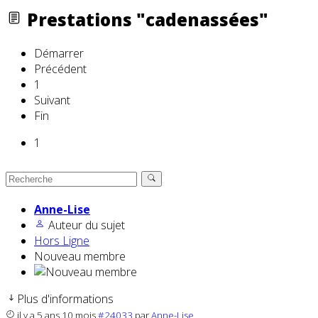
Prestations "cadenassées"
Démarrer
Précédent
1
Suivant
Fin
1
Anne-Lise
Auteur du sujet
Hors Ligne
Nouveau membre
Plus d'informations
il y a 5 ans 10 mois
#24033
par
Anne-Lise