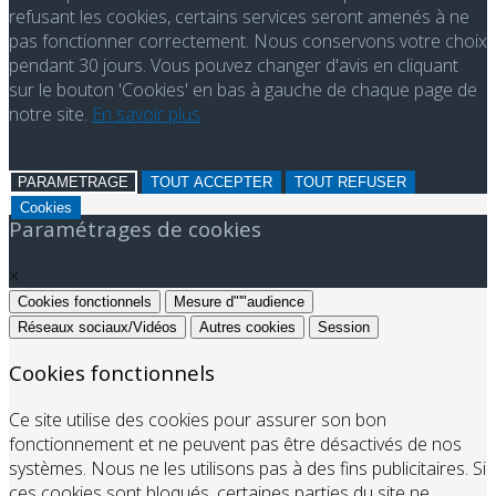
refusant les cookies, certains services seront amenés à ne
pas fonctionner correctement. Nous conservons votre choix
pendant 30 jours. Vous pouvez changer d'avis en cliquant
sur le bouton 'Cookies' en bas à gauche de chaque page de
notre site.
En savoir plus
PARAMETRAGE
TOUT ACCEPTER
TOUT REFUSER
Cookies
Paramétrages de cookies
×
Cookies fonctionnels
Mesure d"'"audience
Réseaux sociaux/Vidéos
Autres cookies
Session
Cookies fonctionnels
Ce site utilise des cookies pour assurer son bon
fonctionnement et ne peuvent pas être désactivés de nos
systèmes. Nous ne les utilisons pas à des fins publicitaires. Si
ces cookies sont bloqués, certaines parties du site ne