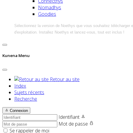
Connecthys
Nomadhys
Goodies
Sélectionnez la version de Noethys que vous souhaitez télécharger 
d'exploitation. Installez Noethys et lancez-vous, tout est inclus !
Kunena Menu
Retour au site
Index
Sujets récents
Recherche
Connexion
Identifiant
Mot de passe
Se rappeler de moi