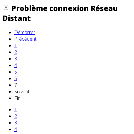
Problème connexion Réseau
Distant
Démarrer
Précédent
1
2
3
4
5
6
7
Suivant
Fin
1
2
3
4