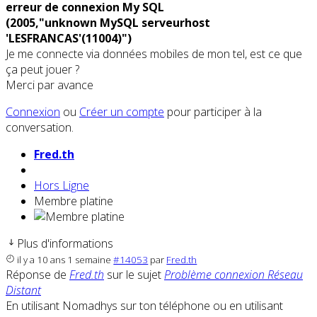
erreur de connexion My SQL
(2005,"unknown MySQL serveurhost
'LESFRANCAS'(11004)")
Je me connecte via données mobiles de mon tel, est ce que
ça peut jouer ?
Merci par avance
Connexion
ou
Créer un compte
pour participer à la
conversation.
Fred.th
Hors Ligne
Membre platine
Plus d'informations
il y a 10 ans 1 semaine
#14053
par
Fred.th
Réponse de
Fred.th
sur le sujet
Problème connexion Réseau
Distant
En utilisant Nomadhys sur ton téléphone ou en utilisant