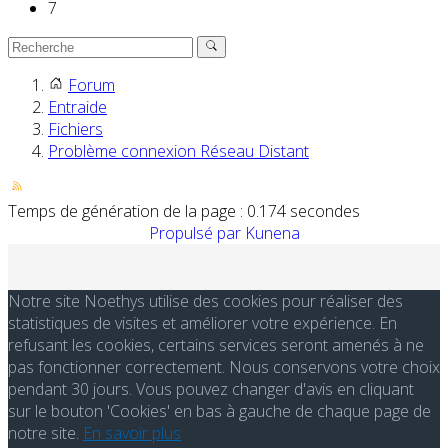
7
Forum
Entraide
Fichiers
Problème connexion Réseau Distant
Temps de génération de la page : 0.174 secondes
Propulsé par
Kunena
Notre site Noethys utilise des cookies pour réaliser des
statistiques de visites et améliorer votre expérience. En
refusant les cookies, certains services seront amenés à ne
pas fonctionner correctement. Nous conservons votre choix
pendant 30 jours. Vous pouvez changer d'avis en cliquant
sur le bouton 'Cookies' en bas à gauche de chaque page de
notre site.
En savoir plus