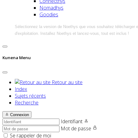
Connecthys
Nomadhys
Goodies
Sélectionnez la version de Noethys que vous souhaitez télécharger 
d'exploitation. Installez Noethys et lancez-vous, tout est inclus !
Kunena Menu
Retour au site
Index
Sujets récents
Recherche
Connexion
Identifiant
Mot de passe
Se rappeler de moi