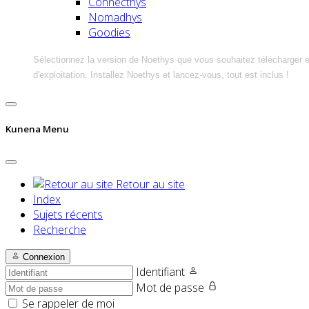
Connecthys
Nomadhys
Goodies
Sélectionnez la version de Noethys que vous souhaitez télécharger 
d'exploitation. Installez Noethys et lancez-vous, tout est inclus !
Kunena Menu
Retour au site
Index
Sujets récents
Recherche
Connexion
Identifiant
Mot de passe
Se rappeler de moi