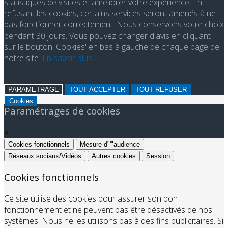
statistiques de visites et améliorer votre expérience. En
refusant les cookies, certains services seront amenés à ne
pas fonctionner correctement. Nous conservons votre choix
pendant 30 jours. Vous pouvez changer d'avis en cliquant
sur le bouton 'Cookies' en bas à gauche de chaque page de
notre site.
En savoir plus
PARAMETRAGE
TOUT ACCEPTER
TOUT REFUSER
Cookies
Paramétrages de cookies
×
Cookies fonctionnels
Mesure d"'"audience
Réseaux sociaux/Vidéos
Autres cookies
Session
Cookies fonctionnels
Ce site utilise des cookies pour assurer son bon
fonctionnement et ne peuvent pas être désactivés de nos
systèmes. Nous ne les utilisons pas à des fins publicitaires. Si