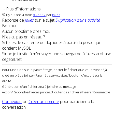
Plus d'informations
il y a 3 ans 4 mois
#26887
par
Jakes
Réponse de
Jakes
sur le sujet
Duplication d'une activité
Bonjour,
Aucun problème chez moi.
N'es-tu pas en réseau ?
Si tel est le cas tente de dupliquer à partir du poste qui
contient MySQL
Sinon je t'invite à m'envoyer une sauvegarde à jakes arobase
cegetel.net
Pour une aide sur le paramétrage, poster le fichier que vous avez déjà
créé en pièce jointe= Paramétrage/Activités/ bouton d'export sur la
droite
Génération d'un fichier .nxa à joindre au message =
Action/Répondre/Pièces jointes/Ajouter des fichiers/Insérer/Soumettre
Connexion
ou
Créer un compte
pour participer à la
conversation.