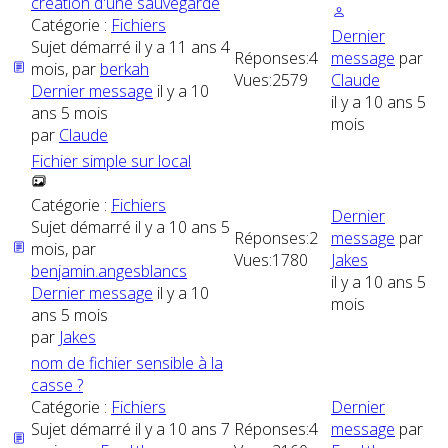
création d'une sauvegarde
Catégorie :
Fichiers
Dernier
Sujet démarré il y a 11 ans 4
Réponses:
4
message
par
mois, par
berkah
Vues:
2579
Claude
Dernier message
il y a 10
il y a 10 ans 5
ans 5 mois
mois
par
Claude
Fichier simple sur local
Catégorie :
Fichiers
Dernier
Sujet démarré il y a 10 ans 5
Réponses:
2
message
par
mois, par
Vues:
1780
Jakes
benjamin.angesblancs
il y a 10 ans 5
Dernier message
il y a 10
mois
ans 5 mois
par
Jakes
nom de fichier sensible à la
casse ?
Catégorie :
Fichiers
Dernier
Sujet démarré il y a 10 ans 7
Réponses:
4
message
par