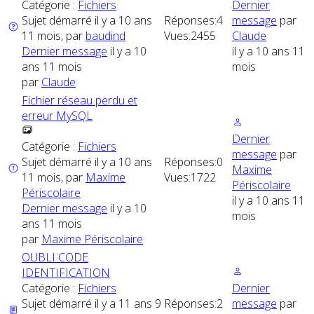
Catégorie :
Fichiers
Dernier
Sujet démarré il y a 10 ans
Réponses:
4
message
par
11 mois, par
baudind
Vues:
2455
Claude
Dernier message
il y a 10
il y a 10 ans 11
ans 11 mois
mois
par
Claude
Fichier réseau perdu et
erreur MySQL
Dernier
Catégorie :
Fichiers
message
par
Sujet démarré il y a 10 ans
Réponses:
0
Maxime
11 mois, par
Maxime
Vues:
1722
Périscolaire
Périscolaire
il y a 10 ans 11
Dernier message
il y a 10
mois
ans 11 mois
par
Maxime Périscolaire
OUBLI CODE
IDENTIFICATION
Catégorie :
Fichiers
Dernier
Sujet démarré il y a 11 ans 9
Réponses:
2
message
par