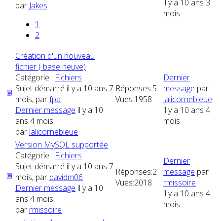
il y a 10 ans 3
par
Jakes
mois
1
2
Création d'un nouveau
fichier ( base neuve)
Catégorie :
Fichiers
Dernier
Sujet démarré il y a 10 ans 7
Réponses:
5
message
par
mois, par
fpa
Vues:
1958
lalicornebleue
Dernier message
il y a 10
il y a 10 ans 4
ans 4 mois
mois
par
lalicornebleue
Version MySQL supportée
Catégorie :
Fichiers
Dernier
Sujet démarré il y a 10 ans 7
Réponses:
2
message
par
mois, par
davidm06
Vues:
2018
rmissoire
Dernier message
il y a 10
il y a 10 ans 4
ans 4 mois
mois
par
rmissoire