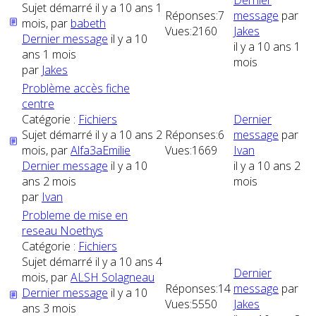
Dernier
Sujet démarré il y a 10 ans 1
Réponses:
7
message
par
mois, par
babeth
Vues:
2160
Jakes
Dernier message
il y a 10
il y a 10 ans 1
ans 1 mois
mois
par
Jakes
Problème accès fiche
centre
Catégorie :
Fichiers
Dernier
Sujet démarré il y a 10 ans 2
Réponses:
6
message
par
mois, par
Alfa3aEmilie
Vues:
1669
Ivan
Dernier message
il y a 10
il y a 10 ans 2
ans 2 mois
mois
par
Ivan
Probleme de mise en
reseau Noethys
Catégorie :
Fichiers
Sujet démarré il y a 10 ans 4
Dernier
mois, par
ALSH Solagneau
Réponses:
14
message
par
Dernier message
il y a 10
Vues:
5550
Jakes
ans 3 mois