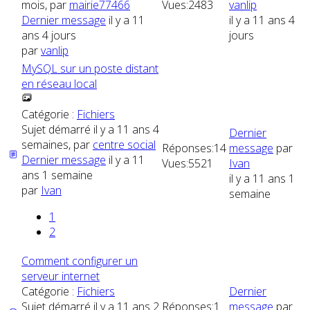
mois, par
mairie77466
Vues:
2483
vanlip
Dernier message
il y a 11
il y a 11 ans 4
ans 4 jours
jours
par
vanlip
MySQL sur un poste distant
en réseau local
Catégorie :
Fichiers
Sujet démarré il y a 11 ans 4
Dernier
semaines, par
centre social
Réponses:
14
message
par
Dernier message
il y a 11
Vues:
5521
Ivan
ans 1 semaine
il y a 11 ans 1
par
Ivan
semaine
1
2
Comment configurer un
serveur internet
Catégorie :
Fichiers
Dernier
Sujet démarré il y a 11 ans 2
Réponses:
1
message
par