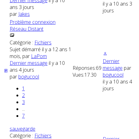
Dernier message
il y a 10
il y a 10 ans 3
ans 3 jours
jours
par
Jakes
Problème connexion
Réseau Distant
Catégorie :
Fichiers
Sujet démarré il y a 12 ans 1
mois, par
LaPom
Dernier
Dernier message
il y a 10
Réponses:
69
message
par
ans 4 jours
Vues:
17.30
bogucool
par
bogucool
il y a 10 ans 4
1
jours
2
3
...
7
sauvegarde
Catégorie :
Fichiers