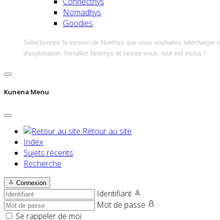
Connecthys
Nomadhys
Goodies
Sélectionnez la version de Noethys que vous souhaitez télécharger 
d'exploitation. Installez Noethys et lancez-vous, tout est inclus !
Kunena Menu
Retour au site
Index
Sujets récents
Recherche
Connexion
Identifiant
Mot de passe
Se rappeler de moi