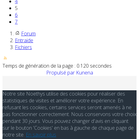
4
5
6
7
Forum
Entraide
Fichiers
Temps de génération de la page : 0.120 secondes
Propulsé par
Kunena
Notre site Noethys utilise des cookies pour réaliser des
statistiques de visites et améliorer votre expérience. En
refusant les cookies, certains services seront amenés à ne
pas fonctionner correctement. Nous conservons votre choix
pendant 30 jours. Vous pouvez changer d'avis en cliquant
sur le bouton 'Cookies' en bas à gauche de chaque page de
notre site.
En savoir plus