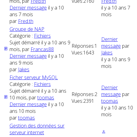
mois, par
Fred.th
Vues:
2160
Fred.th
Dernier message
il y a 10
il y a 10 ans 7
ans 7 mois
mois
par
Fred.th
Groupe de NAP
Catégorie :
Fichiers
Dernier
Sujet démarré il y a 10 ans 9
Réponses:
1
message
par
mois, par
Francas88
Vues:
1643
Jakes
Dernier message
il y a 10
il y a 10 ans 9
ans 9 mois
mois
par
Jakes
Ficher serveur MySQL
Catégorie :
Fichiers
Dernier
Sujet démarré il y a 10 ans
Réponses:
2
message
par
10 mois, par
toomas
Vues:
2391
toomas
Dernier message
il y a 10
il y a 10 ans 10
ans 10 mois
mois
par
toomas
Gestion des données sur
serveur internet