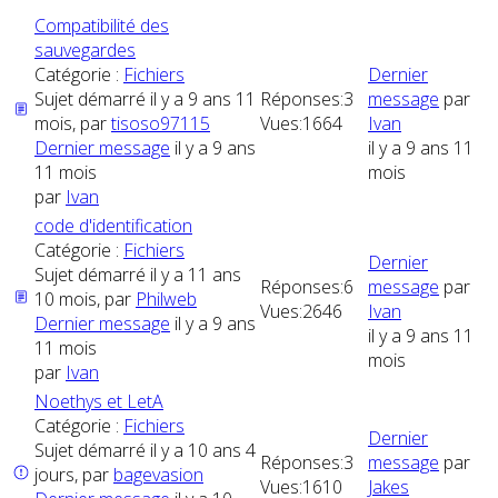
Compatibilité des
sauvegardes
Catégorie :
Fichiers
Dernier
Sujet démarré il y a 9 ans 11
Réponses:
3
message
par
mois, par
tisoso97115
Vues:
1664
Ivan
Dernier message
il y a 9 ans
il y a 9 ans 11
11 mois
mois
par
Ivan
code d'identification
Catégorie :
Fichiers
Dernier
Sujet démarré il y a 11 ans
Réponses:
6
message
par
10 mois, par
Philweb
Vues:
2646
Ivan
Dernier message
il y a 9 ans
il y a 9 ans 11
11 mois
mois
par
Ivan
Noethys et LetA
Catégorie :
Fichiers
Dernier
Sujet démarré il y a 10 ans 4
Réponses:
3
message
par
jours, par
bagevasion
Vues:
1610
Jakes