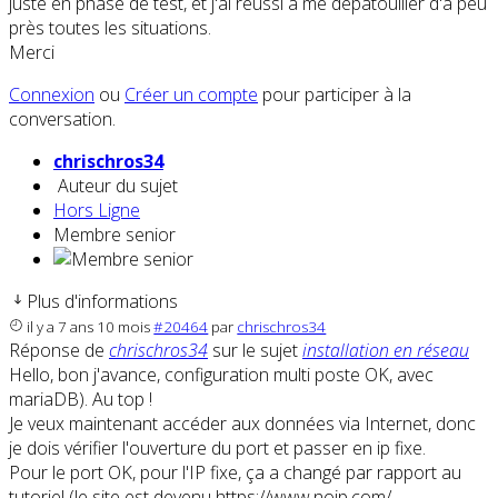
juste en phase de test, et j'ai réussi à me dépatouiller d'à peu
près toutes les situations.
Merci
Connexion
ou
Créer un compte
pour participer à la
conversation.
chrischros34
Auteur du sujet
Hors Ligne
Membre senior
Plus d'informations
il y a 7 ans 10 mois
#20464
par
chrischros34
Réponse de
chrischros34
sur le sujet
installation en réseau
Hello, bon j'avance, configuration multi poste OK, avec
mariaDB). Au top !
Je veux maintenant accéder aux données via Internet, donc
je dois vérifier l'ouverture du port et passer en ip fixe.
Pour le port OK, pour l'IP fixe, ça a changé par rapport au
tutoriel (le site est devenu https://www.noip.com/