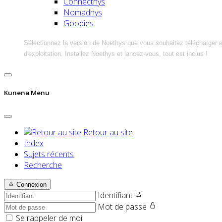
Connecthys
Nomadhys
Goodies
Sélectionnez la version de Noethys que vous souhaitez télécharger 
d'exploitation. Installez Noethys et lancez-vous, tout est inclus !
Kunena Menu
Retour au site
Index
Sujets récents
Recherche
Connexion
Identifiant
Mot de passe
Se rappeler de moi