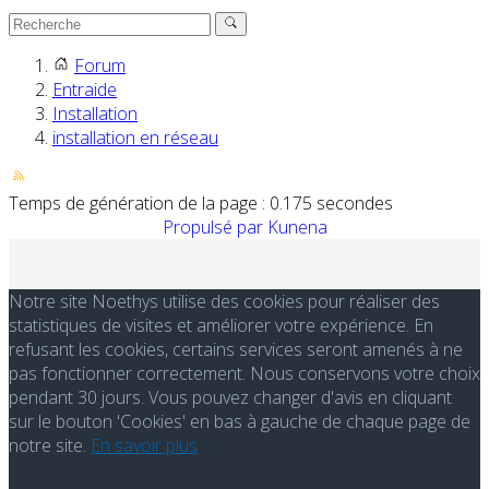
Forum
Entraide
Installation
installation en réseau
Temps de génération de la page : 0.175 secondes
Propulsé par
Kunena
Notre site Noethys utilise des cookies pour réaliser des
statistiques de visites et améliorer votre expérience. En
refusant les cookies, certains services seront amenés à ne
pas fonctionner correctement. Nous conservons votre choix
pendant 30 jours. Vous pouvez changer d'avis en cliquant
sur le bouton 'Cookies' en bas à gauche de chaque page de
notre site.
En savoir plus