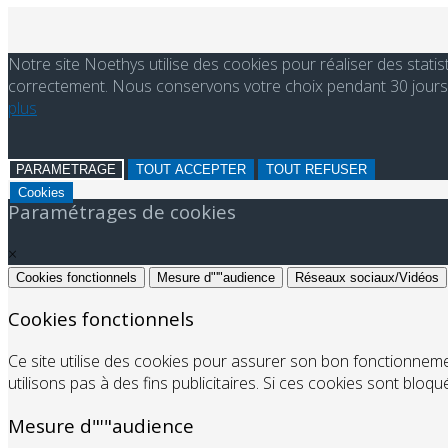
Notre site Noethys utilise des cookies pour réaliser des stati
correctement. Nous conservons votre choix pendant 30 jours. 
plus
PARAMETRAGE
TOUT ACCEPTER
TOUT REFUSER
Cookies
Paramétrages de cookies
×
Cookies fonctionnels
Mesure d"'"audience
Réseaux sociaux/Vidéos
Cookies fonctionnels
Ce site utilise des cookies pour assurer son bon fonctionnem
utilisons pas à des fins publicitaires. Si ces cookies sont bloq
Mesure d"'"audience