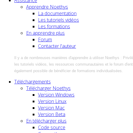
Assistance
Apprendre Noethys
La documentation
Les tutoriels vidéos
Les formations
En apprendre plus
Forum
Contacter l'auteur
Il y a de nombreuses manières d'apprendre à utiliser Noethys : Privil
les tutoriels vidéos, les ressources communautaires et le forum d'entra
également possible de bénéficier de formations individualisées.
Téléchargements
Télécharger Noethys
Version Windows
Version Linux
Version Mac
Version Beta
En télécharger plus
Code source