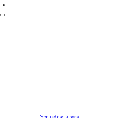
que.
ion.
Propulsé par
Kunena