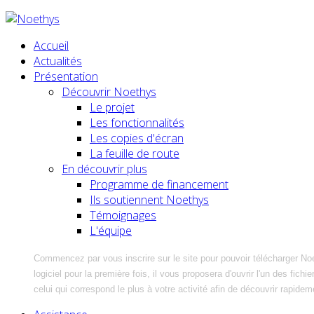
Accueil
Actualités
Présentation
Découvrir Noethys
Le projet
Les fonctionnalités
Les copies d'écran
La feuille de route
En découvrir plus
Programme de financement
Ils soutiennent Noethys
Témoignages
L'équipe
Commencez par vous inscrire sur le site pour pouvoir télécharger No
logiciel pour la première fois, il vous proposera d'ouvrir l'un des fic
celui qui correspond le plus à votre activité afin de découvrir rapidem