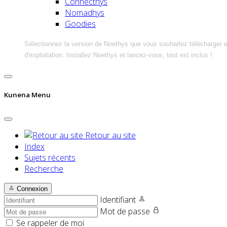
Connecthys
Nomadhys
Goodies
Sélectionnez la version de Noethys que vous souhaitez télécharger 
d'exploitation. Installez Noethys et lancez-vous, tout est inclus !
Kunena Menu
Retour au site
Index
Sujets récents
Recherche
Connexion
Identifiant
Mot de passe
Se rappeler de moi