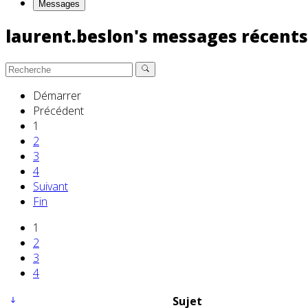
Messages
laurent.beslon's messages récent
Démarrer
Précédent
1
2
3
4
Suivant
Fin
1
2
3
4
Sujet