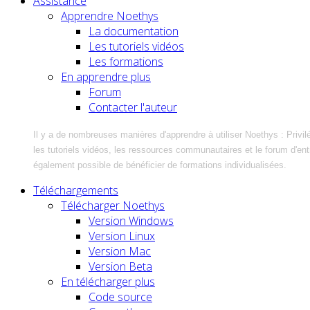
Assistance
Apprendre Noethys
La documentation
Les tutoriels vidéos
Les formations
En apprendre plus
Forum
Contacter l'auteur
Il y a de nombreuses manières d'apprendre à utiliser Noethys : Privil
les tutoriels vidéos, les ressources communautaires et le forum d'entra
également possible de bénéficier de formations individualisées.
Téléchargements
Télécharger Noethys
Version Windows
Version Linux
Version Mac
Version Beta
En télécharger plus
Code source