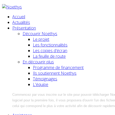
Accueil
Actualités
Présentation
Découvrir Noethys
Le projet
Les fonctionnalités
Les copies d'écran
La feuille de route
En découvrir plus
Programme de financement
Ils soutiennent Noethys
Témoignages
L'équipe
Commencez par vous inscrire sur le site pour pouvoir télécharger No
logiciel pour la première fois, il vous proposera d'ouvrir l'un des fic
celui qui correspond le plus à votre activité afin de découvrir rapidem