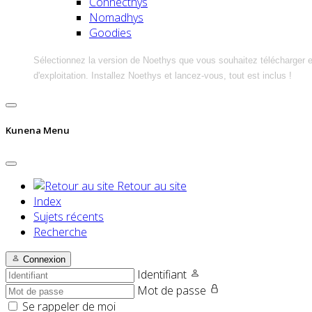
Connecthys
Nomadhys
Goodies
Sélectionnez la version de Noethys que vous souhaitez télécharger 
d'exploitation. Installez Noethys et lancez-vous, tout est inclus !
Kunena Menu
Retour au site
Index
Sujets récents
Recherche
Connexion
Identifiant
Mot de passe
Se rappeler de moi