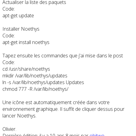
Actualiser la liste des paquets
Code:
apt-get update
Installer Noethys
Code:
apt-get install noethys
Tapez ensuite les commandes que j'ai mise dans le post
Code:
cd /usr/share/noethys

mkdir /var/lib/noethys/updates

ln -s /var/lib/noethys/updates Updates

chmod 777 -R /var/lib/noethys/
Une icône est automatiquement créée dans votre
environnement graphique. Il suffit de cliquer dessus pour
lancer Noethys.
Olivier.
Dernière édition: il y a 10 ans 8 mois par
obitwo
.