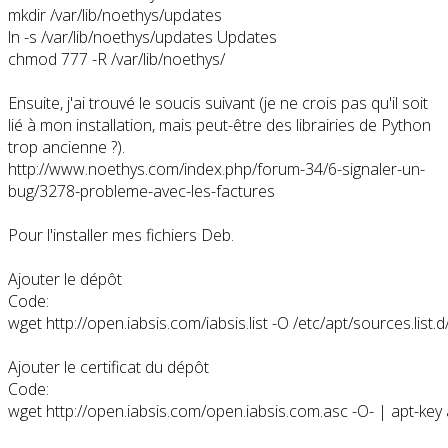
mkdir /var/lib/noethys/updates

ln -s /var/lib/noethys/updates Updates

chmod 777 -R /var/lib/noethys/
Ensuite, j'ai trouvé le soucis suivant (je ne crois pas qu'il soit
lié à mon installation, mais peut-être des librairies de Python
trop ancienne ?).
http://www.noethys.com/index.php/forum-34/6-signaler-un-
bug/3278-probleme-avec-les-factures
Pour l'installer mes fichiers Deb.
Ajouter le dépôt
Code:
wget http://open.iabsis.com/iabsis.list -O /etc/apt/sources.list.d/i
Ajouter le certificat du dépôt
Code:
wget http://open.iabsis.com/open.iabsis.com.asc -O- | apt-key 