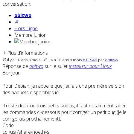
conversation.
obitwo
Hors Ligne
Membre junior
Plus d'informations
il y a 10 ans 8 mois
-
il y a 10 ans 8 mois
#11949
par
obitwo
Réponse de
obitwo
sur le sujet
Installeur pour Linux
Bonjour,
Pour Debian, je rappelle que j'ai fais une première version
des paquets disponibles ici.
Il reste deux ou trois petits soucis, il faut notamment taper
les commandes ci-dessous pour corriger un petit bug (je le
corrigerais prochainement):
Code:
cd /usr/share/noethys
