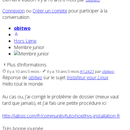
Connexion
ou
Créer un compte
pour participer à la
conversation.
obitwo
Hors Ligne
Membre junior
Plus d'informations
il y a 10 ans 5 mois
-
il y a 10 ans 5 mois
#12427
par
obitwo
Réponse de
obitwo
sur le sujet
Installeur pour Linux
Hello tout le monde.
Au cas ou, j'ai corrigé le problème de dossier (mieux vaut
tard que jamais), et j'ai fais une petite procédure ici :
http://iabsis.com/fr/community/tuto/noethys-installation-fr
Très bonne journée.