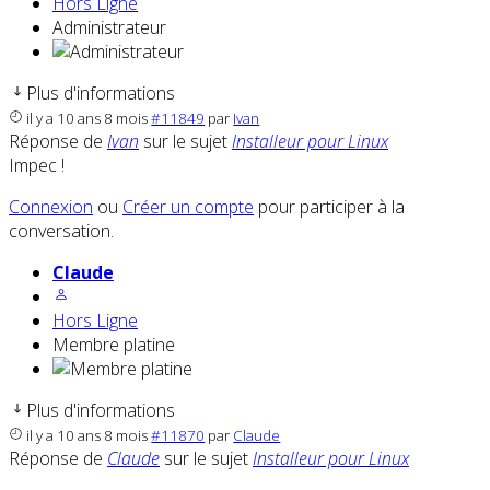
Hors Ligne
Administrateur
Plus d'informations
il y a 10 ans 8 mois
#11849
par
Ivan
Réponse de
Ivan
sur le sujet
Installeur pour Linux
Impec !
Connexion
ou
Créer un compte
pour participer à la
conversation.
Claude
Hors Ligne
Membre platine
Plus d'informations
il y a 10 ans 8 mois
#11870
par
Claude
Réponse de
Claude
sur le sujet
Installeur pour Linux