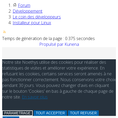
Forum
Développement
Le coin des développeurs
Installeur pour Linux
Temps de génération de la page : 0.375 secondes
Propulsé par
Kunena
Notre site Noethys utilise des cookies pour réaliser des
statistiques de visites et améliorer votre expérience. En
refusant les cookies, certains services seront amenés à ne
pas fonctionner correctement. Nous conservons votre choix
pendant 30 jours. Vous pouvez changer d'avis en cliquant
sur le bouton 'Cookies' en bas à gauche de chaque page de
notre site.
En savoir plus
PARAMETRAGE
TOUT ACCEPTER
TOUT REFUSER