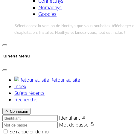
Connecthys
Nomadhys
Goodies
Sélectionnez la version de Noethys que vous souhaitez télécharger 
d'exploitation. Installez Noethys et lancez-vous, tout est inclus !
Kunena Menu
Retour au site
Index
Sujets récents
Recherche
Connexion
Identifiant
Mot de passe
Se rappeler de moi