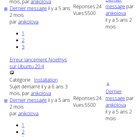
mois, par
anikolova
Réponses:
24
message
par
Dernier message
il y a 5 ans
Vues:
5500
anikolova
2 mois
il y a 5 ans 2
par
anikolova
mois
1
2
3
Erreur lancement Noethys
sur Ubuntu 20.4
Catégorie :
Installation
Sujet démarré il y a 6 ans 3
Dernier
mois, par
anikolova
Réponses:
24
message
par
Dernier message
il y a 5 ans
Vues:
5500
anikolova
2 mois
il y a 5 ans 2
par
anikolova
mois
1
2