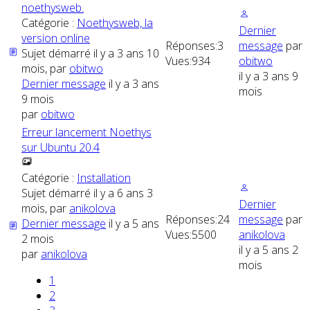
noethysweb.
Catégorie :
Noethysweb, la
Dernier
version online
Réponses:
3
message
par
Sujet démarré il y a 3 ans 10
Vues:
934
obitwo
mois, par
obitwo
il y a 3 ans 9
Dernier message
il y a 3 ans
mois
9 mois
par
obitwo
Erreur lancement Noethys
sur Ubuntu 20.4
Catégorie :
Installation
Sujet démarré il y a 6 ans 3
Dernier
mois, par
anikolova
Réponses:
24
message
par
Dernier message
il y a 5 ans
Vues:
5500
anikolova
2 mois
il y a 5 ans 2
par
anikolova
mois
1
2