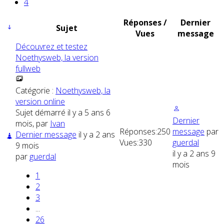
4
Réponses /
Dernier
Sujet
Vues
message
Découvrez et testez
Noethysweb, la version
fullweb
Catégorie :
Noethysweb, la
version online
Sujet démarré il y a 5 ans 6
Dernier
mois, par
Ivan
Réponses:
250
message
par
Dernier message
il y a 2 ans
Vues:
330
guerdal
9 mois
il y a 2 ans 9
par
guerdal
mois
1
2
3
...
26