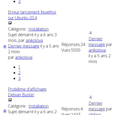
3
Erreur lancement Noethys
sur Ubuntu 20.4
Catégorie :
Installation
Sujet démarré il y a 6 ans 3
Dernier
mois, par
anikolova
Réponses:
24
message
par
Dernier message
il y a 5 ans
Vues:
5500
anikolova
2 mois
il y a 5 ans 2
par
anikolova
mois
1
2
3
Problème d'affichage
Debian Buster
Dernier
Catégorie :
Installation
Réponses:
4
message
par
Sujet démarré il y a 6 ans 2
Vues:
1443
obitwo