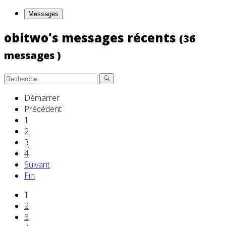
Messages
obitwo's messages récents
(36
messages )
Démarrer
Précédent
1
2
3
4
Suivant
Fin
1
2
3