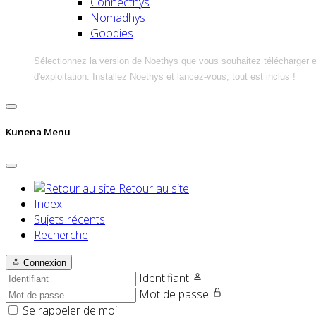
Connecthys
Nomadhys
Goodies
Sélectionnez la version de Noethys que vous souhaitez télécharger 
d'exploitation. Installez Noethys et lancez-vous, tout est inclus !
Kunena Menu
Retour au site
Index
Sujets récents
Recherche
Connexion
Identifiant
Mot de passe
Se rappeler de moi