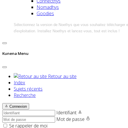
Connecthys
Nomadhys
Goodies
Sélectionnez la version de Noethys que vous souhaitez télécharger 
d'exploitation. Installez Noethys et lancez-vous, tout est inclus !
Kunena Menu
Retour au site
Index
Sujets récents
Recherche
Connexion
Identifiant
Mot de passe
Se rappeler de moi