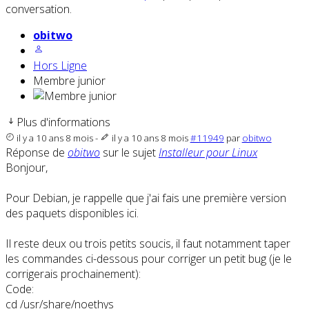
conversation.
obitwo
Hors Ligne
Membre junior
Plus d'informations
il y a 10 ans 8 mois
-
il y a 10 ans 8 mois
#11949
par
obitwo
Réponse de
obitwo
sur le sujet
Installeur pour Linux
Bonjour,
Pour Debian, je rappelle que j'ai fais une première version
des paquets disponibles ici.
Il reste deux ou trois petits soucis, il faut notamment taper
les commandes ci-dessous pour corriger un petit bug (je le
corrigerais prochainement):
Code:
cd /usr/share/noethys
