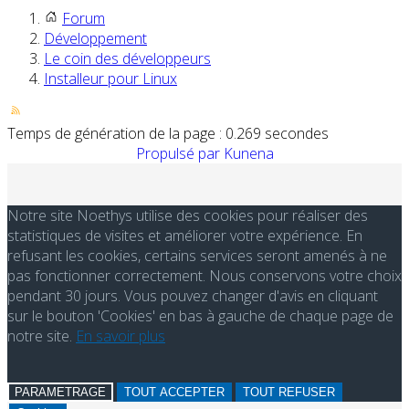
Forum
Développement
Le coin des développeurs
Installeur pour Linux
Temps de génération de la page : 0.269 secondes
Propulsé par
Kunena
Notre site Noethys utilise des cookies pour réaliser des
statistiques de visites et améliorer votre expérience. En
refusant les cookies, certains services seront amenés à ne
pas fonctionner correctement. Nous conservons votre choix
pendant 30 jours. Vous pouvez changer d'avis en cliquant
sur le bouton 'Cookies' en bas à gauche de chaque page de
notre site.
En savoir plus
PARAMETRAGE
TOUT ACCEPTER
TOUT REFUSER