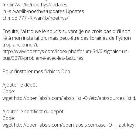
mkdir /var/lib/noethys/updates

ln -s /var/lib/noethys/updates Updates

chmod 777 -R /var/lib/noethys/
Ensuite, j'ai trouvé le soucis suivant (je ne crois pas qu'il soit
lié à mon installation, mais peut-être des librairies de Python
trop ancienne ?).
http://www.noethys.com/index.php/forum-34/6-signaler-un-
bug/3278-probleme-avec-les-factures
Pour l'installer mes fichiers Deb.
Ajouter le dépôt
Code:
wget http://open.iabsis.com/iabsis.list -O /etc/apt/sources.list.d/i
Ajouter le certificat du dépôt
Code:
wget http://open.iabsis.com/open.iabsis.com.asc -O- | apt-key 