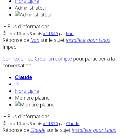
Hors Ligne
Administrateur
Plus d'informations
il y a 10 ans 8 mois
#11849
par
Ivan
Réponse de
Ivan
sur le sujet
Installeur pour Linux
Impec !
Connexion
ou
Créer un compte
pour participer à la
conversation.
Claude
Hors Ligne
Membre platine
Plus d'informations
il y a 10 ans 8 mois
#11870
par
Claude
Réponse de
Claude
sur le sujet
Installeur pour Linux