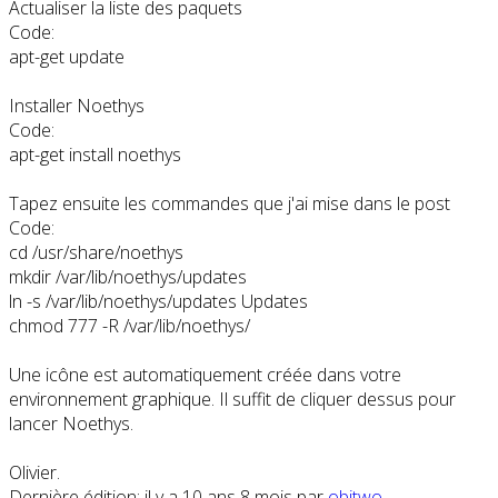
Actualiser la liste des paquets
Code:
apt-get update
Installer Noethys
Code:
apt-get install noethys
Tapez ensuite les commandes que j'ai mise dans le post
Code:
cd /usr/share/noethys

mkdir /var/lib/noethys/updates

ln -s /var/lib/noethys/updates Updates

chmod 777 -R /var/lib/noethys/
Une icône est automatiquement créée dans votre
environnement graphique. Il suffit de cliquer dessus pour
lancer Noethys.
Olivier.
Dernière édition: il y a 10 ans 8 mois par
obitwo
.