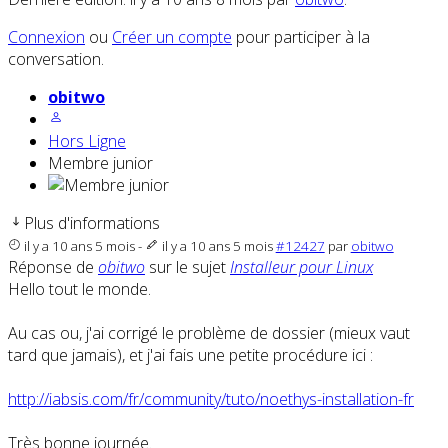
Connexion
ou
Créer un compte
pour participer à la
conversation.
obitwo
Hors Ligne
Membre junior
Plus d'informations
il y a 10 ans 5 mois
-
il y a 10 ans 5 mois
#12427
par
obitwo
Réponse de
obitwo
sur le sujet
Installeur pour Linux
Hello tout le monde.
Au cas ou, j'ai corrigé le problème de dossier (mieux vaut
tard que jamais), et j'ai fais une petite procédure ici :
http://iabsis.com/fr/community/tuto/noethys-installation-fr
Très bonne journée.