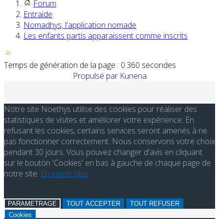
Forum
Entraide
Nomadhys, l'application nomade
Les enfants partis apparaissent comme inscrits
Temps de génération de la page : 0.360 secondes
Propulsé par
Kunena
Notre site Noethys utilise des cookies pour réaliser des
statistiques de visites et améliorer votre expérience. En
refusant les cookies, certains services seront amenés à ne
pas fonctionner correctement. Nous conservons votre choix
pendant 30 jours. Vous pouvez changer d'avis en cliquant
sur le bouton 'Cookies' en bas à gauche de chaque page de
notre site.
En savoir plus
PARAMETRAGE
TOUT ACCEPTER
TOUT REFUSER
Cookies