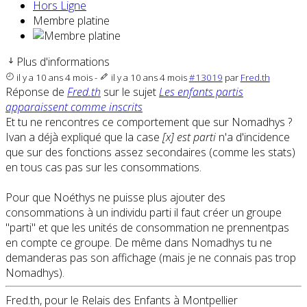
Hors Ligne
Membre platine
Plus d'informations
il y a 10 ans 4 mois
-
il y a 10 ans 4 mois
#13019
par
Fred.th
Réponse de
Fred.th
sur le sujet
Les enfants partis
apparaissent comme inscrits
Et tu ne rencontres ce comportement que sur Nomadhys ?
Ivan a déjà expliqué que la case
[x] est parti
n'a d'incidence
que sur des fonctions assez secondaires (comme les stats)
en tous cas pas sur les consommations.
Pour que Noéthys ne puisse plus ajouter des
consommations à un individu parti il faut créer un groupe
"parti" et que les unités de consommation ne prennentpas
en compte ce groupe. De même dans Nomadhys tu ne
demanderas pas son affichage (mais je ne connais pas trop
Nomadhys).
Fred.th, pour le Relais des Enfants à Montpellier