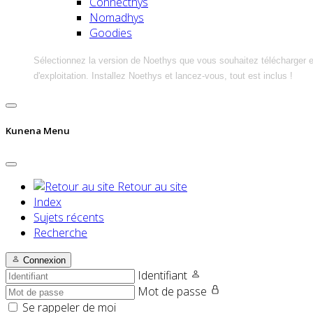
Connecthys
Nomadhys
Goodies
Sélectionnez la version de Noethys que vous souhaitez télécharger 
d'exploitation. Installez Noethys et lancez-vous, tout est inclus !
Kunena Menu
Retour au site
Index
Sujets récents
Recherche
Connexion
Identifiant
Mot de passe
Se rappeler de moi