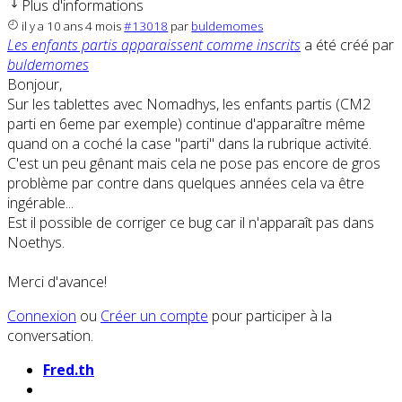
Plus d'informations
il y a 10 ans 4 mois
#13018
par
buldemomes
Les enfants partis apparaissent comme inscrits
a été créé par
buldemomes
Bonjour,
Sur les tablettes avec Nomadhys, les enfants partis (CM2
parti en 6eme par exemple) continue d'apparaître même
quand on a coché la case "parti" dans la rubrique activité.
C'est un peu gênant mais cela ne pose pas encore de gros
problème par contre dans quelques années cela va être
ingérable...
Est il possible de corriger ce bug car il n'apparaît pas dans
Noethys.
Merci d'avance!
Connexion
ou
Créer un compte
pour participer à la
conversation.
Fred.th