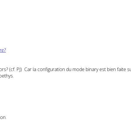
re?
 (cf. PJ) Car la configuration du mode binary est bien faite sur
oethys.
ion.