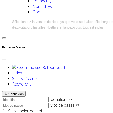
Connecthys
Nomadhys
Goodies
Sélectionnez la version de Noethys que vous souhaitez télécharger 
d'exploitation. Installez Noethys et lancez-vous, tout est inclus !
Kunena Menu
Retour au site
Index
Sujets récents
Recherche
Connexion
Identifiant
Mot de passe
Se rappeler de moi