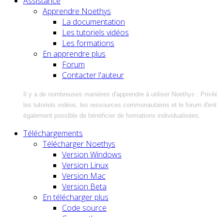
Assistance
Apprendre Noethys
La documentation
Les tutoriels vidéos
Les formations
En apprendre plus
Forum
Contacter l'auteur
Il y a de nombreuses manières d'apprendre à utiliser Noethys : Privil
les tutoriels vidéos, les ressources communautaires et le forum d'entra
également possible de bénéficier de formations individualisées.
Téléchargements
Télécharger Noethys
Version Windows
Version Linux
Version Mac
Version Beta
En télécharger plus
Code source