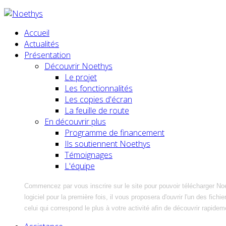
Accueil
Actualités
Présentation
Découvrir Noethys
Le projet
Les fonctionnalités
Les copies d'écran
La feuille de route
En découvrir plus
Programme de financement
Ils soutiennent Noethys
Témoignages
L'équipe
Commencez par vous inscrire sur le site pour pouvoir télécharger No
logiciel pour la première fois, il vous proposera d'ouvrir l'un des fic
celui qui correspond le plus à votre activité afin de découvrir rapidem