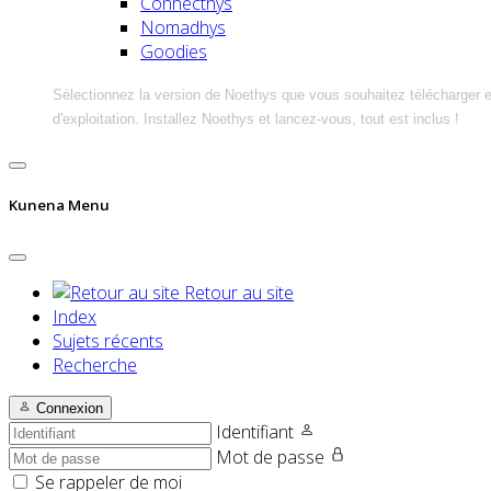
Connecthys
Nomadhys
Goodies
Sélectionnez la version de Noethys que vous souhaitez télécharger 
d'exploitation. Installez Noethys et lancez-vous, tout est inclus !
Kunena Menu
Retour au site
Index
Sujets récents
Recherche
Connexion
Identifiant
Mot de passe
Se rappeler de moi