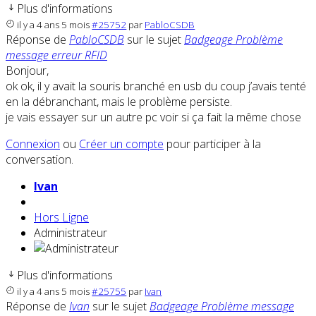
Plus d'informations
il y a 4 ans 5 mois
#25752
par
PabloCSDB
Réponse de
PabloCSDB
sur le sujet
Badgeage Problème
message erreur RFID
Bonjour,
ok ok, il y avait la souris branché en usb du coup j’avais tenté
en la débranchant, mais le problème persiste.
je vais essayer sur un autre pc voir si ça fait la même chose
Connexion
ou
Créer un compte
pour participer à la
conversation.
Ivan
Hors Ligne
Administrateur
Plus d'informations
il y a 4 ans 5 mois
#25755
par
Ivan
Réponse de
Ivan
sur le sujet
Badgeage Problème message