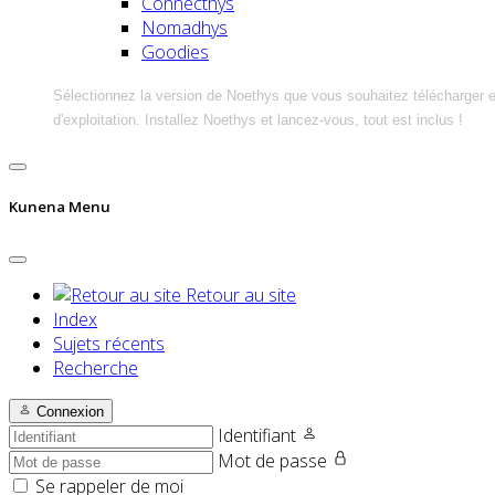
Connecthys
Nomadhys
Goodies
Sélectionnez la version de Noethys que vous souhaitez télécharger 
d'exploitation. Installez Noethys et lancez-vous, tout est inclus !
Kunena Menu
Retour au site
Index
Sujets récents
Recherche
Connexion
Identifiant
Mot de passe
Se rappeler de moi