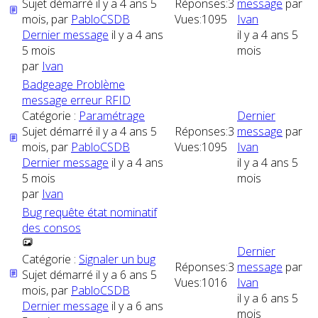
Sujet démarré il y a 4 ans 5
Réponses:
3
message
par
mois, par
PabloCSDB
Vues:
1095
Ivan
Dernier message
il y a 4 ans
il y a 4 ans 5
5 mois
mois
par
Ivan
Badgeage Problème
message erreur RFID
Catégorie :
Paramétrage
Dernier
Sujet démarré il y a 4 ans 5
Réponses:
3
message
par
mois, par
PabloCSDB
Vues:
1095
Ivan
Dernier message
il y a 4 ans
il y a 4 ans 5
5 mois
mois
par
Ivan
Bug requête état nominatif
des consos
Dernier
Catégorie :
Signaler un bug
Réponses:
3
message
par
Sujet démarré il y a 6 ans 5
Vues:
1016
Ivan
mois, par
PabloCSDB
il y a 6 ans 5
Dernier message
il y a 6 ans
mois