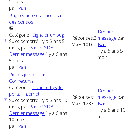
5 mois
par
Ivan
Bug requête état nominatif
des consos
Dernier
Catégorie :
Signaler un bug
Réponses:
3
message
par
Sujet démarré il y a 6 ans 5
Vues:
1016
Ivan
mois, par
PabloCSDB
il y a 6 ans 5
Dernier message
il y a 6 ans
mois
5 mois
par
Ivan
Pièces jointes sur
Connecthys
Catégorie :
Connecthys, le
Dernier
portail internet
Réponses:
1
message
par
Sujet démarré il y a 6 ans 10
Vues:
1283
Ivan
mois, par
PabloCSDB
il y a 6 ans 10
Dernier message
il y a 6 ans
mois
10 mois
par
Ivan