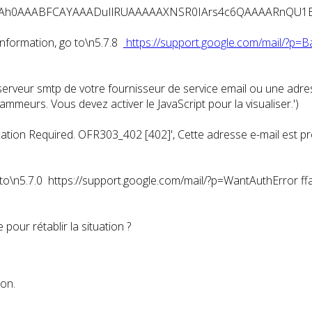
AAAh0AAABFCAYAAADuIlRUAAAAAXNSR0IArs4c6QAAAARnQU1BA
nformation, go to\n5.7.8
https://support.google.com/mail/?p=B
 le serveur smtp de votre fournisseur de service email ou une ad
mmeurs. Vous devez activer le JavaScript pour la visualiser.
')
ication Required. OFR303_402 [402]',
Cette adresse e-mail est p
 go to\n5.7.0 https://support.google.com/mail/?p=WantAuthErro
 pour rétablir la situation ?
ion.