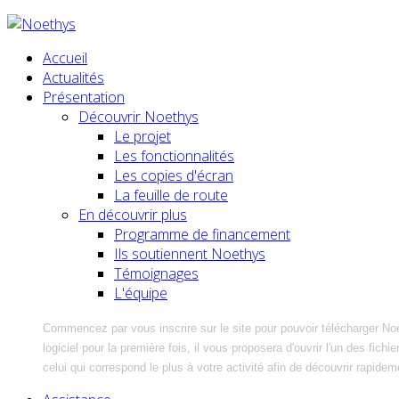
Accueil
Actualités
Présentation
Découvrir Noethys
Le projet
Les fonctionnalités
Les copies d'écran
La feuille de route
En découvrir plus
Programme de financement
Ils soutiennent Noethys
Témoignages
L'équipe
Commencez par vous inscrire sur le site pour pouvoir télécharger No
logiciel pour la première fois, il vous proposera d'ouvrir l'un des fic
celui qui correspond le plus à votre activité afin de découvrir rapidem