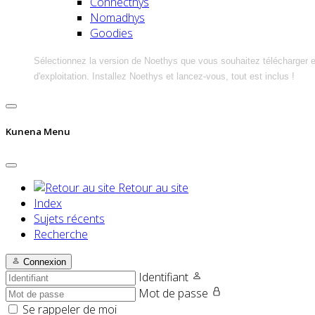
Connecthys
Nomadhys
Goodies
Sélectionnez la version de Noethys que vous souhaitez télécharger 
d'exploitation. Installez Noethys et lancez-vous, tout est inclus !
Kunena Menu
Retour au site
Index
Sujets récents
Recherche
Connexion
Identifiant
Mot de passe
Se rappeler de moi