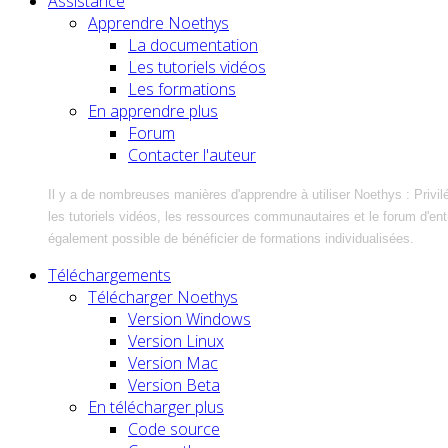
Assistance
Apprendre Noethys
La documentation
Les tutoriels vidéos
Les formations
En apprendre plus
Forum
Contacter l'auteur
Il y a de nombreuses manières d'apprendre à utiliser Noethys : Privil
les tutoriels vidéos, les ressources communautaires et le forum d'entra
également possible de bénéficier de formations individualisées.
Téléchargements
Télécharger Noethys
Version Windows
Version Linux
Version Mac
Version Beta
En télécharger plus
Code source