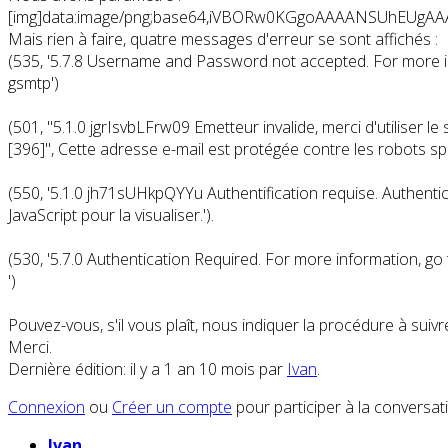
[img]data:image/png;base64,iVBORw0KGgoAAAANSUhEUg
Mais rien à faire, quatre messages d'erreur se sont affichés :
(535, '5.7.8 Username and Password not accepted. For more i
gsmtp')
(501, "5.1.0 jgrIsvbLFrw09 Emetteur invalide, merci d'utiliser
[396]",
Cette adresse e-mail est protégée contre les robots spa
(550, '5.1.0 jh71sUHkpQYYu Authentification requise. Authent
JavaScript pour la visualiser.
').
(530, '5.7.0 Authentication Required. For more information,
')
Pouvez-vous, s'il vous plaît, nous indiquer la procédure à suivre
Merci.
Dernière édition: il y a 1 an 10 mois par
Ivan
.
Connexion
ou
Créer un compte
pour participer à la conversat
Ivan