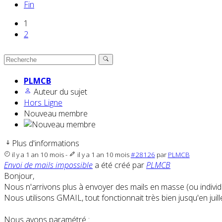
Fin
1
2
PLMCB
Auteur du sujet
Hors Ligne
Nouveau membre
Plus d'informations
il y a 1 an 10 mois
-
il y a 1 an 10 mois
#28126
par
PLMCB
Envoi de mails impossible
a été créé par
PLMCB
Bonjour,
Nous n'arrivons plus à envoyer des mails en masse (ou individ
Nous utilisons GMAIL, tout fonctionnait très bien jusqu'en juille
Nous avons paramétré :