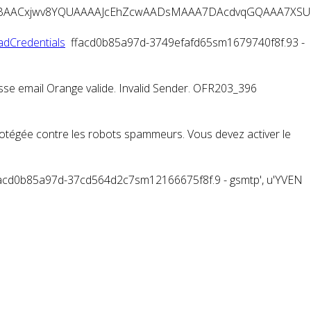
ACxjwv8YQUAAAAJcEhZcwAADsMAAA7DAcdvqGQAAA7XSURBVHhe
adCredentials
ffacd0b85a97d-3749efafd65sm1679740f8f.93 -
resse email Orange valide. Invalid Sender. OFR203_396
rotégée contre les robots spammeurs. Vous devez activer le
r ffacd0b85a97d-37cd564d2c7sm12166675f8f.9 - gsmtp', u'YVEN