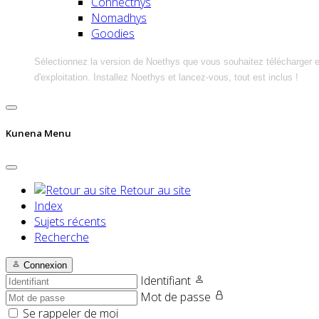
Connecthys
Nomadhys
Goodies
Sélectionnez la version de Noethys que vous souhaitez télécharger 
d'exploitation. Installez Noethys et lancez-vous, tout est inclus !
Kunena Menu
Retour au site
Index
Sujets récents
Recherche
Connexion
Identifiant
Mot de passe
Se rappeler de moi