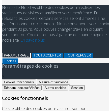
Notre site Noethys utilise des cookies pour réaliser des
statistiques de visites et améliorer votre expérience. En
refusant les cookies, certains services seront amenés à ne
pas fonctionner correctement. Nous conservons votre choix
pendant 30 jours. Vous pouvez changer d'avis en cliquant
sur le bouton 'Cookies' en bas à gauche de chaque page de
notre site.
En savoir plus
PARAMETRAGE
TOUT ACCEPTER
TOUT REFUSER
Cookies
Paramétrages de cookies
×
Cookies fonctionnels
Mesure d"'"audience
Réseaux sociaux/Vidéos
Autres cookies
Session
Cookies fonctionnels
Ce site utilise des cookies pour assurer son bon