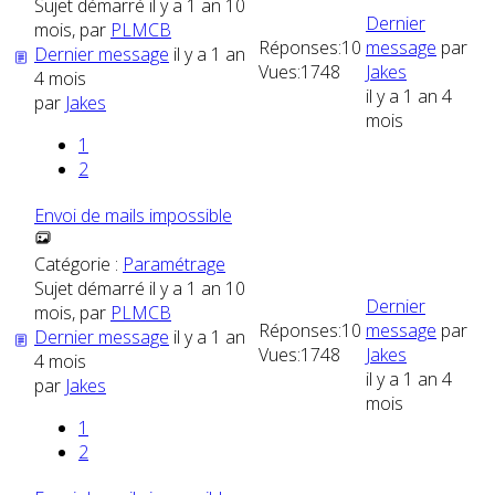
Sujet démarré il y a 1 an 10
Dernier
mois, par
PLMCB
Réponses:
10
message
par
Dernier message
il y a 1 an
Vues:
1748
Jakes
4 mois
il y a 1 an 4
par
Jakes
mois
1
2
Envoi de mails impossible
Catégorie :
Paramétrage
Sujet démarré il y a 1 an 10
Dernier
mois, par
PLMCB
Réponses:
10
message
par
Dernier message
il y a 1 an
Vues:
1748
Jakes
4 mois
il y a 1 an 4
par
Jakes
mois
1
2