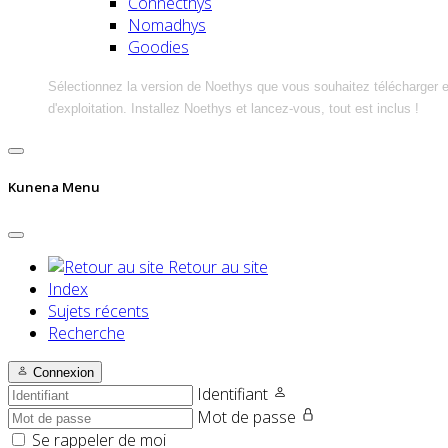
Connecthys
Nomadhys
Goodies
Sélectionnez la version de Noethys que vous souhaitez télécharger 
d'exploitation. Installez Noethys et lancez-vous, tout est inclus !
Kunena Menu
Retour au site
Index
Sujets récents
Recherche
Connexion
Identifiant
Mot de passe
Se rappeler de moi