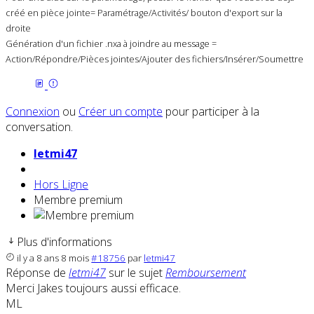
créé en pièce jointe= Paramétrage/Activités/ bouton d'export sur la
droite
Génération d'un fichier .nxa à joindre au message =
Action/Répondre/Pièces jointes/Ajouter des fichiers/Insérer/Soumettre
Connexion
ou
Créer un compte
pour participer à la
conversation.
letmi47
Hors Ligne
Membre premium
Plus d'informations
il y a 8 ans 8 mois
#18756
par
letmi47
Réponse de
letmi47
sur le sujet
Remboursement
Merci Jakes toujours aussi efficace.
ML