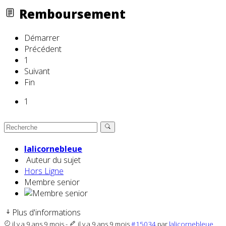
Remboursement
Démarrer
Précédent
1
Suivant
Fin
1
lalicornebleue
Auteur du sujet
Hors Ligne
Membre senior
Plus d'informations
il y a 9 ans 9 mois
-
il y a 9 ans 9 mois
#15034
par
lalicornebleue