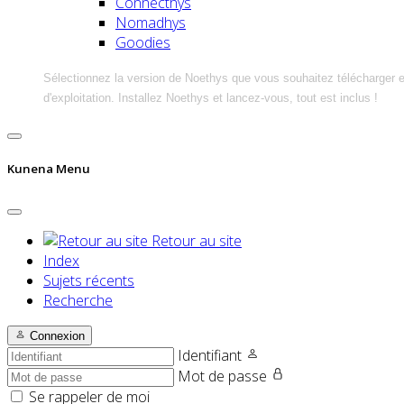
Connecthys
Nomadhys
Goodies
Sélectionnez la version de Noethys que vous souhaitez télécharger 
d'exploitation. Installez Noethys et lancez-vous, tout est inclus !
Kunena Menu
Retour au site
Index
Sujets récents
Recherche
Connexion
Identifiant
Mot de passe
Se rappeler de moi