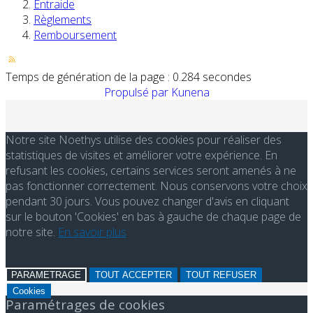
Entraide
Règlements
Remboursement
Temps de génération de la page : 0.284 secondes
Propulsé par
Kunena
Notre site Noethys utilise des cookies pour réaliser des
statistiques de visites et améliorer votre expérience. En
refusant les cookies, certains services seront amenés à ne
pas fonctionner correctement. Nous conservons votre choix
pendant 30 jours. Vous pouvez changer d'avis en cliquant
sur le bouton 'Cookies' en bas à gauche de chaque page de
notre site.
En savoir plus
PARAMETRAGE
TOUT ACCEPTER
TOUT REFUSER
Cookies
Paramétrages de cookies