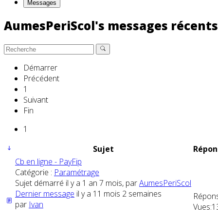
Messages
AumesPeriScol's messages récent
Démarrer
Précédent
1
Suivant
Fin
1
Sujet
Répon
Cb en ligne - PayFip
Catégorie :
Paramétrage
Sujet démarré il y a 1 an 7 mois, par
AumesPeriScol
Dernier message
il y a 11 mois 2 semaines
Répons
par
Ivan
Vues:
1