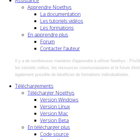
Assistance
Apprendre Noethys
La documentation
Les tutoriels vidéos
Les formations
En apprendre plus
Forum
Contacter l'auteur
Il y a de nombreuses manières d'apprendre à utiliser Noethys : Privil
les tutoriels vidéos, les ressources communautaires et le forum d'entra
également possible de bénéficier de formations individualisées.
Téléchargements
Télécharger Noethys
Version Windows
Version Linux
Version Mac
Version Beta
En télécharger plus
Code source