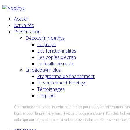
Accueil
Actualités
Présentation
Découvrir Noethys
Le projet
Les fonctionnalités
Les copies d'écran
La feuille de route
En découvrir plus
Programme de financement
Ils soutiennent Noethys
Témoignages
L'équipe
Commencez par vous inscrire sur le site pour pouvoir télécharger No
logiciel pour la première fois, il vous proposera d'ouvrir l'un des fic
celui qui correspond le plus à votre activité afin de découvrir rapidem