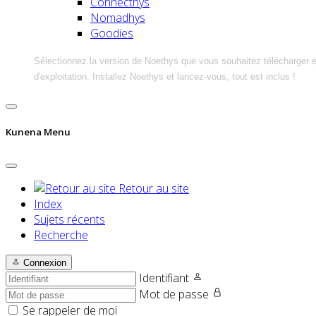
Connecthys
Nomadhys
Goodies
Sélectionnez la version de Noethys que vous souhaitez télécharger 
d'exploitation. Installez Noethys et lancez-vous, tout est inclus !
Kunena Menu
Retour au site
Index
Sujets récents
Recherche
Connexion
Identifiant
Mot de passe
Se rappeler de moi