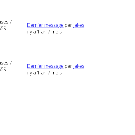
ses:
7
Dernier message
par
Jakes
559
il y a 1 an 7 mois
ses:
7
Dernier message
par
Jakes
559
il y a 1 an 7 mois