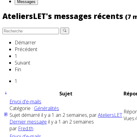
Messages
AteliersLET's messages récents
(7 
Démarrer
Précédent
1
Suivant
Fin
1
Sujet
Répon
Envoi d'e-mails
Catégorie :
Généralités
Répon
Sujet démarré il y a 1 an 2 semaines, par
AteliersLET
Vues:
Dernier message
il y a 1 an 2 semaines
par
Fred.th
Envoi d'e-mails