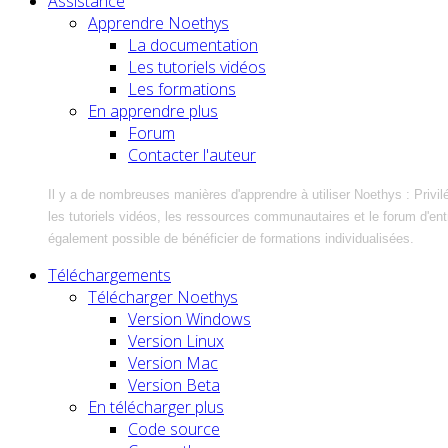
Assistance
Apprendre Noethys
La documentation
Les tutoriels vidéos
Les formations
En apprendre plus
Forum
Contacter l'auteur
Il y a de nombreuses manières d'apprendre à utiliser Noethys : Privil
les tutoriels vidéos, les ressources communautaires et le forum d'entra
également possible de bénéficier de formations individualisées.
Téléchargements
Télécharger Noethys
Version Windows
Version Linux
Version Mac
Version Beta
En télécharger plus
Code source