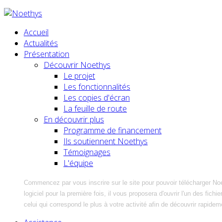
Accueil
Actualités
Présentation
Découvrir Noethys
Le projet
Les fonctionnalités
Les copies d'écran
La feuille de route
En découvrir plus
Programme de financement
Ils soutiennent Noethys
Témoignages
L'équipe
Commencez par vous inscrire sur le site pour pouvoir télécharger No
logiciel pour la première fois, il vous proposera d'ouvrir l'un des fic
celui qui correspond le plus à votre activité afin de découvrir rapidem