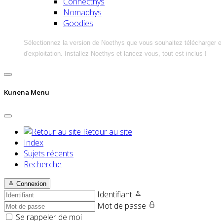
Connecthys
Nomadhys
Goodies
Sélectionnez la version de Noethys que vous souhaitez télécharger 
d'exploitation. Installez Noethys et lancez-vous, tout est inclus !
Kunena Menu
Retour au site
Index
Sujets récents
Recherche
Connexion
Identifiant
Mot de passe
Se rappeler de moi