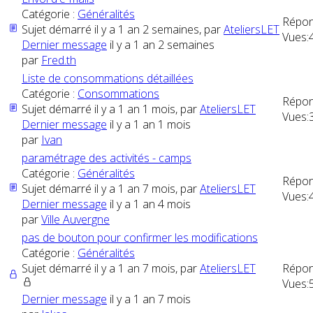
Catégorie :
Généralités
Répon
Sujet démarré il y a 1 an 2 semaines, par
AteliersLET
Vues:
Dernier message
il y a 1 an 2 semaines
par
Fred.th
Liste de consommations détaillées
Catégorie :
Consommations
Répon
Sujet démarré il y a 1 an 1 mois, par
AteliersLET
Vues:
Dernier message
il y a 1 an 1 mois
par
Ivan
paramétrage des activités - camps
Catégorie :
Généralités
Répon
Sujet démarré il y a 1 an 7 mois, par
AteliersLET
Vues:
Dernier message
il y a 1 an 4 mois
par
Ville Auvergne
pas de bouton pour confirmer les modifications
Catégorie :
Généralités
Sujet démarré il y a 1 an 7 mois, par
AteliersLET
Répon
Vues:
Dernier message
il y a 1 an 7 mois