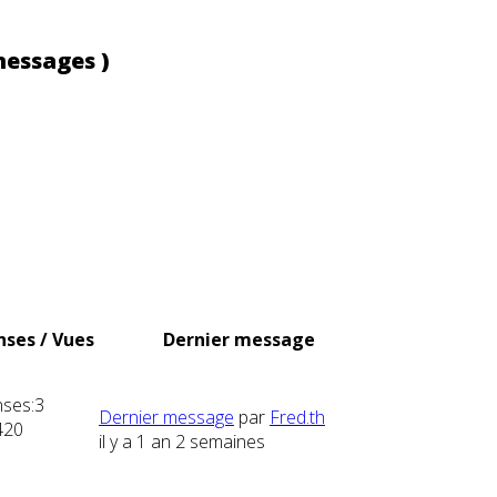
messages )
ses / Vues
Dernier message
ses:
3
Dernier message
par
Fred.th
420
il y a 1 an 2 semaines