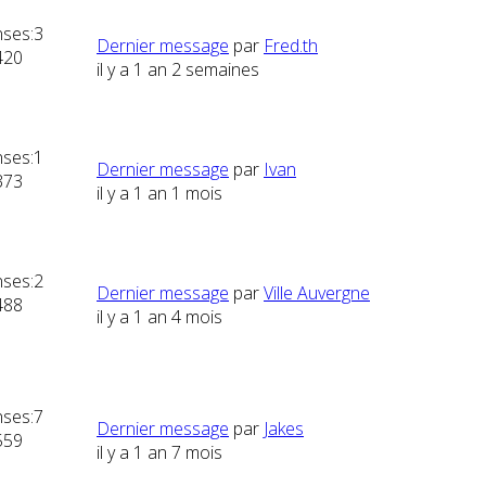
ses:
3
Dernier message
par
Fred.th
420
il y a 1 an 2 semaines
ses:
1
Dernier message
par
Ivan
373
il y a 1 an 1 mois
ses:
2
Dernier message
par
Ville Auvergne
488
il y a 1 an 4 mois
ses:
7
Dernier message
par
Jakes
559
il y a 1 an 7 mois