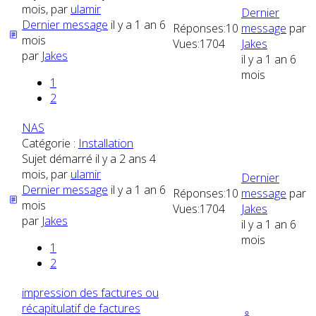
mois, par
ulamir
Dernier
Dernier message
il y a 1 an 6
Réponses:
10
message
par
mois
Vues:
1704
Jakes
par
Jakes
il y a 1 an 6
mois
1
2
NAS
Catégorie :
Installation
Sujet démarré il y a 2 ans 4
mois, par
ulamir
Dernier
Dernier message
il y a 1 an 6
Réponses:
10
message
par
mois
Vues:
1704
Jakes
par
Jakes
il y a 1 an 6
mois
1
2
impression des factures ou
récapitulatif de factures