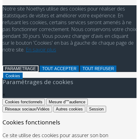
Notre site Noethys utilise des cookies pour réaliser des
statistiques de visites et améliorer votre expérience. En
refusant les cookies, certains services seront amenés à ne
pas fonctionner correctement. Nous conservons votre choix
pendant 30 jours. Vous pouvez changer d'avis en cliquant
sur le bouton 'Cookies' en bas à gauche de chaque page de
notre site.
En savoir plus
PARAMETRAGE
TOUT ACCEPTER
TOUT REFUSER
Cookies
Paramétrages de cookies
×
Cookies fonctionnels
Mesure d"'"audience
Réseaux sociaux/Vidéos
Autres cookies
Session
Cookies fonctionnels
Ce site utilise des cookies pour assurer son bon