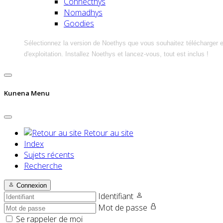
Connecthys
Nomadhys
Goodies
Sélectionnez la version de Noethys que vous souhaitez télécharger 
d'exploitation. Installez Noethys et lancez-vous, tout est inclus !
Kunena Menu
Retour au site
Index
Sujets récents
Recherche
Connexion
Identifiant
Mot de passe
Se rappeler de moi