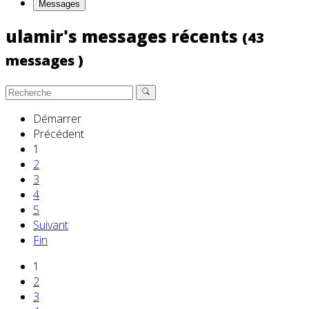
Messages
ulamir's messages récents
(43
messages )
Démarrer
Précédent
1
2
3
4
5
Suivant
Fin
1
2
3