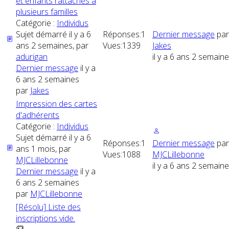
et enfants rattachés à
plusieurs familles
Catégorie :
Individus
Sujet démarré il y a 6
Réponses:
1
Dernier message
par
ans 2 semaines, par
Vues:
1339
Jakes
adurigan
il y a 6 ans 2 semain
Dernier message
il y a
6 ans 2 semaines
par
Jakes
Impression des cartes
d'adhérents
Catégorie :
Individus
Sujet démarré il y a 6
Réponses:
1
Dernier message
par
ans 1 mois, par
Vues:
1088
MJCLillebonne
MJCLillebonne
il y a 6 ans 2 semain
Dernier message
il y a
6 ans 2 semaines
par
MJCLillebonne
[Résolu] Liste des
inscriptions vide.