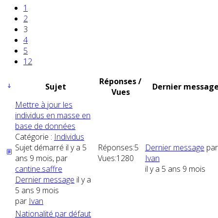
1
2
3
4
5
12
Réponses /
Sujet
Dernier messag
Vues
Mettre à jour les
individus en masse en
base de données
Catégorie :
Individus
Sujet démarré il y a 5
Réponses:
5
Dernier message
par
ans 9 mois, par
Vues:
1280
Ivan
cantine.saffre
il y a 5 ans 9 mois
Dernier message
il y a
5 ans 9 mois
par
Ivan
Nationalité par défaut