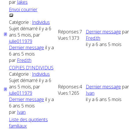
par
Jakes
Envoi courrier
Catégorie :
Individus
Sujet démarré il y a 6
Réponses:
7
Dernier message
par
ans 5 mois, par
Vues:
1373
Fred.th
julie011979
il y a 6 ans 5 mois
Dernier message
il y a
6 ans 5 mois
par
Fred.th
COPIES D'INDIVIDUS
Catégorie :
Individus
Sujet démarré il y a 6
ans 5 mois, par
Réponses:
4
Dernier message
par
julie011979
Vues:
1265
Ivan
Dernier message
il y a
il y a 6 ans 5 mois
6 ans 5 mois
par
Ivan
Liste des quotients
familiaux