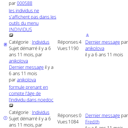
par
000588
les individus ne
s'affichent pas dans les
outils du menu
INDIVIDUS
Catégorie :
Individus
Réponses:
4
Dernier message
par
Sujet démarré il y a 6
Vues:
1190
anikolova
ans 11 mois, par
il y a 6 ans 11 mois
anikolova
Dernier message
il y a
6 ans 11 mois
par
anikolova
formule prenant en
compte l'âge de
l'individu dans noedoc
Catégorie :
Individus
Réponses:
0
Dernier message
par
Sujet démarré il y a 6
Vues:
1084
Fred.th
ans 11 mois, par