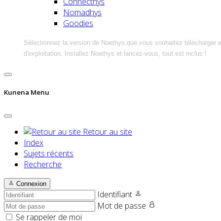
Connecthys
Nomadhys
Goodies
Sélectionnez la version de Noethys que vous souhaitez télécharger 
d'exploitation. Installez Noethys et lancez-vous, tout est inclus !
Kunena Menu
Retour au site
Index
Sujets récents
Recherche
Connexion
Identifiant
Mot de passe
Se rappeler de moi