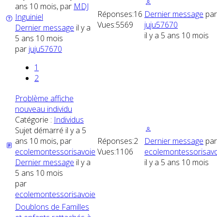
ans 10 mois, par
MDJ
Réponses:
16
Dernier message
par
Inguiniel
Vues:
5569
juju57670
Dernier message
il y a
il y a 5 ans 10 mois
5 ans 10 mois
par
juju57670
1
2
Problème affiche
nouveau individu
Catégorie :
Individus
Sujet démarré il y a 5
ans 10 mois, par
Réponses:
2
Dernier message
par
ecolemontessorisavoie
Vues:
1106
ecolemontessorisav
Dernier message
il y a
il y a 5 ans 10 mois
5 ans 10 mois
par
ecolemontessorisavoie
Doublons de Familles