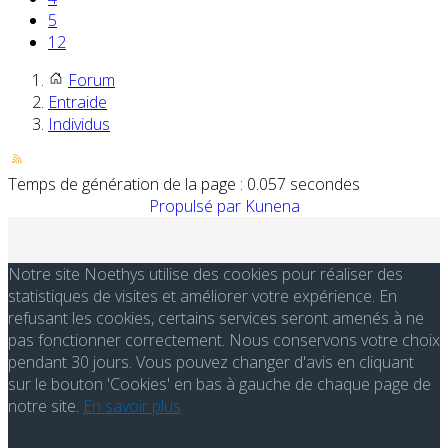
5
12
Forum
Entraide
Individus
Temps de génération de la page : 0.057 secondes
Propulsé par
Kunena
Notre site Noethys utilise des cookies pour réaliser des
statistiques de visites et améliorer votre expérience. En
refusant les cookies, certains services seront amenés à ne
pas fonctionner correctement. Nous conservons votre choix
pendant 30 jours. Vous pouvez changer d'avis en cliquant
sur le bouton 'Cookies' en bas à gauche de chaque page de
notre site.
En savoir plus