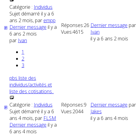
Catégorie :
Individus
Sujet démarré il y a 6
ans 2 mois, par
empp
Réponses:
26
Dernier message
par
Dernier message
il y a
Vues:
4615
Ivan
6 ans 2 mois
il y a 6 ans 2 mois
par
Ivan
1
2
3
pbs liste des
individus/activités et
liste des cotisations..
Catégorie :
Individus
Réponses:
9
Dernier message
par
Sujet démarré il y a 6
Vues:
2044
Jakes
ans 4 mois, par
FLSM
il y a 6 ans 4 mois
Dernier message
il y a
6 ans 4 mois