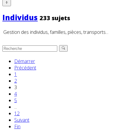
Individus
233 sujets
Gestion des individus, familles, pièces, transports...
Démarrer
Précédent
1
2
3
4
5
...
12
Suivant
Fin