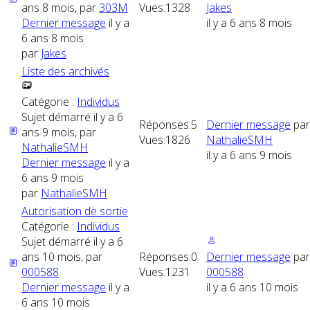
ans 8 mois, par
303M
Vues:
1328
Jakes
Dernier message
il y a
il y a 6 ans 8 mois
6 ans 8 mois
par
Jakes
Liste des archivés
Catégorie :
Individus
Sujet démarré il y a 6
Réponses:
5
Dernier message
par
ans 9 mois, par
Vues:
1826
NathalieSMH
NathalieSMH
il y a 6 ans 9 mois
Dernier message
il y a
6 ans 9 mois
par
NathalieSMH
Autorisation de sortie
Catégorie :
Individus
Sujet démarré il y a 6
ans 10 mois, par
Réponses:
0
Dernier message
par
000588
Vues:
1231
000588
Dernier message
il y a
il y a 6 ans 10 mois
6 ans 10 mois