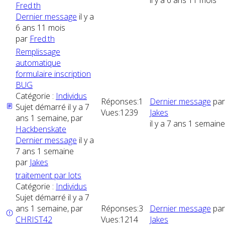
il y a 6 ans 11 mois
Fred.th
Dernier message
il y a
6 ans 11 mois
par
Fred.th
Remplissage
automatique
formulaire inscription
BUG
Catégorie :
Individus
Réponses:
1
Dernier message
par
Sujet démarré il y a 7
Vues:
1239
Jakes
ans 1 semaine, par
il y a 7 ans 1 semaine
Hackbenskate
Dernier message
il y a
7 ans 1 semaine
par
Jakes
traitement par lots
Catégorie :
Individus
Sujet démarré il y a 7
ans 1 semaine, par
Réponses:
3
Dernier message
par
CHRIST42
Vues:
1214
Jakes